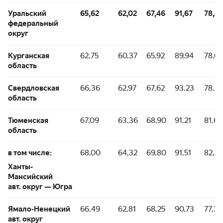
Уральский
65,62
62,02
67,46
91,67
78,26
федеральный
округ
Курганская
62,75
60,37
65,92
89,94
78,0
область
Свердловская
66,36
62,97
67,62
93,23
78,53
область
Тюменская
67,09
63,36
68,90
91,21
81,66
область
в том числе:
68,00
64,32
69,80
91,51
82,81
Ханты-
Мансийский
авт. округ — Югра
Ямало-Ненецкий
66,49
62,81
68,25
90,73
77,32
авт. округ