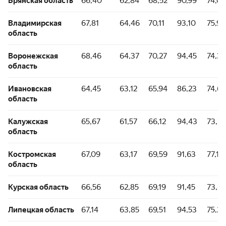
Брянская область
66,40
62,84
68,52
90,99
74,01
Владимирская
67,81
64,46
70,11
93,10
75,93
область
Воронежская
68,46
64,37
70,27
94,45
74,39
область
Ивановская
64,45
63,12
65,94
86,23
74,65
область
Калужская
65,67
61,57
66,12
94,43
73,74
область
Костромская
67,09
63,17
69,59
91,63
77,19
область
Курская область
66,56
62,85
69,19
91,45
73,6
Липецкая область
67,14
63,85
69,51
94,53
75,28