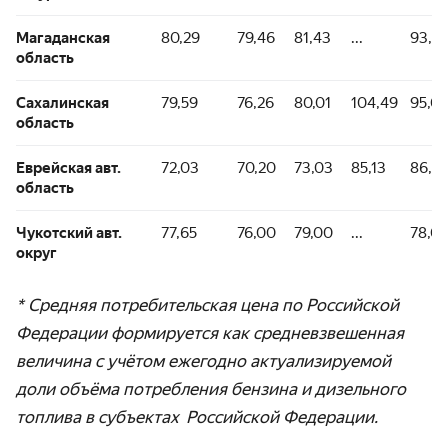
Магаданская
80,29
79,46
81,43
...
93,2
область
Сахалинская
79,59
76,26
80,01
104,49
95,0
область
Еврейская авт.
72,03
70,20
73,03
85,13
86,75
область
Чукотский авт.
77,65
76,00
79,00
...
78,0
округ
* Средняя потребительская цена по Российской
Федерации формируется как средневзвешенная
величина с учётом ежегодно актуализируемой
доли объёма потребления бензина и дизельного
топлива в субъектах Российской Федерации.