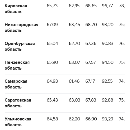
Кировская
65,73
62,95
68,65
96,77
78,07
область
Нижегородская
67,09
63,45
68,70
93,20
75,07
область
Оренбургская
65,04
62,70
67,36
90,83
76,77
область
Пензенская
65,90
63,07
67,57
94,50
75,03
область
Самарская
64,93
61,46
67,17
92,55
74,77
область
Саратовская
65,43
63,03
67,83
92,88
75,21
область
Ульяновская
64,58
62,20
66,90
93,29
74,46
область