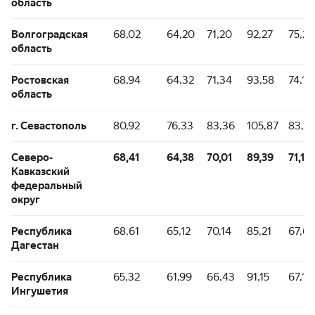
область
Волгоградская
68,02
64,20
71,20
92,27
75,23
область
Ростовская
68,94
64,32
71,34
93,58
74,12
область
г. Севастополь
80,92
76,33
83,36
105,87
83,3
Северо-
68,41
64,38
70,01
89,39
71,16
Кавказский
федеральный
округ
Республика
68,61
65,12
70,14
85,21
67,62
Дагестан
Республика
65,32
61,99
66,43
91,15
67,13
Ингушетия