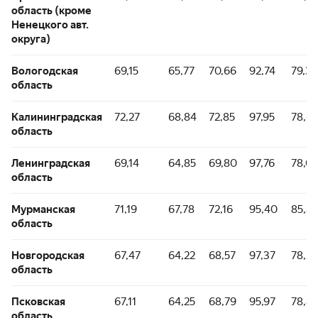
область (кроме
Ненецкого авт.
округа)
Вологодская
69,15
65,77
70,66
92,74
79,32
область
Калининградская
72,27
68,84
72,85
97,95
78,6
область
Ленинградская
69,14
64,85
69,80
97,76
78,0
область
Мурманская
71,19
67,78
72,16
95,40
85,54
область
Новгородская
67,47
64,22
68,57
97,37
78,21
область
Псковская
67,11
64,25
68,79
95,97
78,81
область