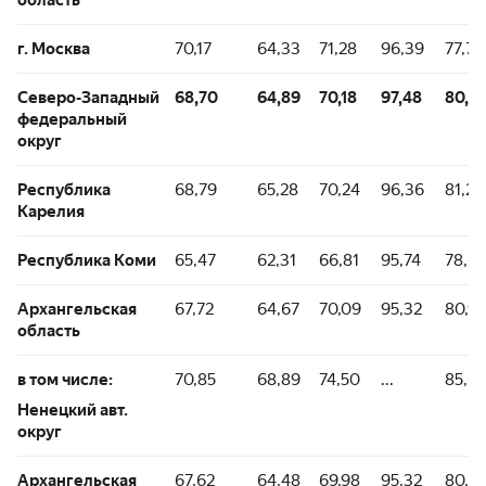
область
г. Москва
70,17
64,33
71,28
96,39
77,78
Северо-Западный
68,70
64,89
70,18
97,48
80,5
федеральный
округ
Республика
68,79
65,28
70,24
96,36
81,24
Карелия
Республика Коми
65,47
62,31
66,81
95,74
78,6
Архангельская
67,72
64,67
70,09
95,32
80,9
область
в том числе:
70,85
68,89
74,50
...
85,65
Ненецкий авт.
округ
Архангельская
67,62
64,48
69,98
95,32
80,71