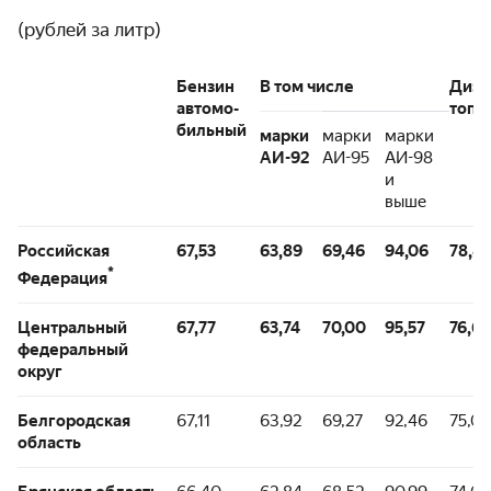
(рублей за литр)
Бензин
В том числе
Дизе
автомо-
топл
бильный
марки
марки
марки
АИ-92
АИ-95
АИ-98
и
выше
Российская
67,53
63,89
69,46
94,06
78,82
*
Федерация
Центральный
67,77
63,74
70,00
95,57
76,62
федеральный
округ
Белгородская
67,11
63,92
69,27
92,46
75,05
область