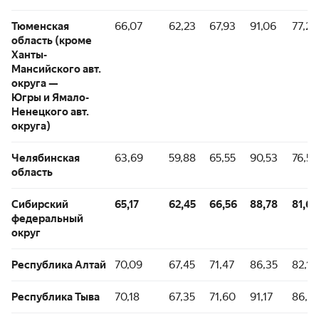
Тюменская
66,07
62,23
67,93
91,06
77,21
область (кроме
Ханты-
Мансийского авт.
округа —
Югры и Ямало-
Ненецкого авт.
округа)
Челябинская
63,69
59,88
65,55
90,53
76,54
область
Сибирский
65,17
62,45
66,56
88,78
81,68
федеральный
округ
Республика Алтай
70,09
67,45
71,47
86,35
82,11
Республика Тыва
70,18
67,35
71,60
91,17
86,8