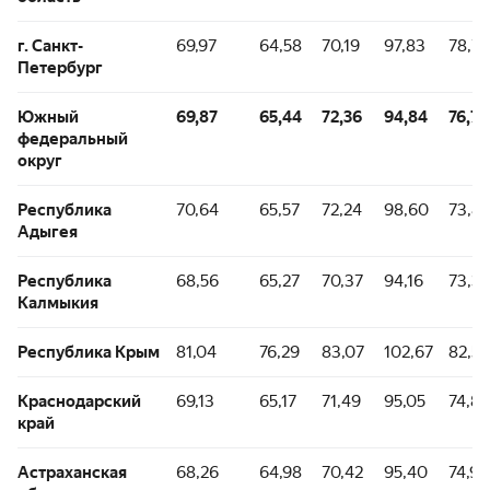
г. Санкт-
69,97
64,58
70,19
97,83
78,77
Петербург
Южный
69,87
65,44
72,36
94,84
76,76
федеральный
округ
Республика
70,64
65,57
72,24
98,60
73,8
Адыгея
Республика
68,56
65,27
70,37
94,16
73,35
Калмыкия
Республика Крым
81,04
76,29
83,07
102,67
82,56
Краснодарский
69,13
65,17
71,49
95,05
74,8
край
Астраханская
68,26
64,98
70,42
95,40
74,99