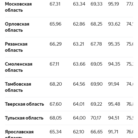
Московская
67,31
63,34
69,33
95,19
77,01
область
Орловская
65,96
62,86
68,25
93,62
74,11
область
Рязанская
66,29
63,21
67,78
95,35
75,0
область
Смоленская
67,11
63,66
69,05
94,35
75,20
область
Тамбовская
68,20
64,56
69,90
91,94
74,69
область
Тверская область
67,60
64,01
69,22
95,48
76,85
Тульская область
68,05
64,00
70,17
94,51
75,53
Ярославская
65,34
62,10
66,65
91,71
76,08