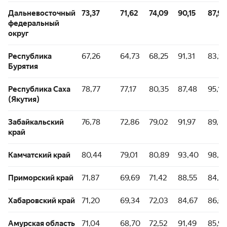
Дальневосточный
73,37
71,62
74,09
90,15
87,95
федеральный
округ
Республика
67,26
64,73
68,25
91,31
83,16
Бурятия
Республика Саха
78,77
77,17
80,35
87,48
95,18
(Якутия)
Забайкальский
76,78
72,86
79,02
91,97
89,67
край
Камчатский край
80,44
79,01
80,89
93,40
98,72
Приморский край
71,87
69,69
71,42
88,55
84,55
Хабаровский край
71,20
69,34
72,03
84,67
86,0
Амурская область
71,04
68,70
72,52
91,49
85,94