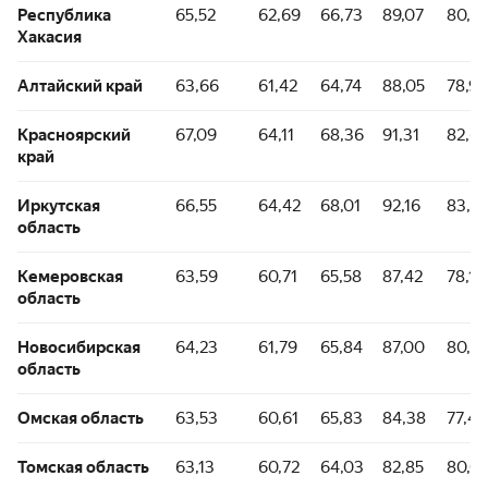
Республика
65,52
62,69
66,73
89,07
80,4
Хакасия
Алтайский край
63,66
61,42
64,74
88,05
78,92
Красноярский
67,09
64,11
68,36
91,31
82,6
край
Иркутская
66,55
64,42
68,01
92,16
83,71
область
Кемеровская
63,59
60,71
65,58
87,42
78,13
область
Новосибирская
64,23
61,79
65,84
87,00
80,3
область
Омская область
63,53
60,61
65,83
84,38
77,49
Томская область
63,13
60,72
64,03
82,85
80,01