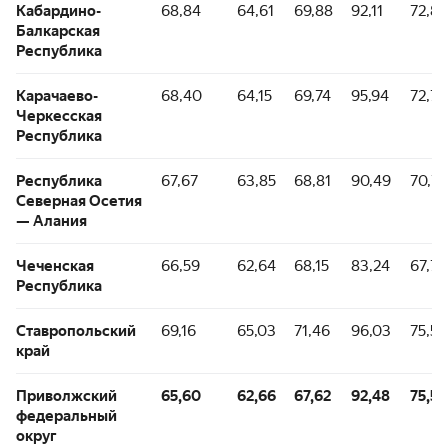
Кабардино-
68,84
64,61
69,88
92,11
72,83
Балкарская
Республика
Карачаево-
68,40
64,15
69,74
95,94
72,74
Черкесская
Республика
Республика
67,67
63,85
68,81
90,49
70,72
Северная Осетия
— Алания
Чеченская
66,59
62,64
68,15
83,24
67,72
Республика
Ставропольский
69,16
65,03
71,46
96,03
75,52
край
Приволжский
65,60
62,66
67,62
92,48
75,51
федеральный
округ