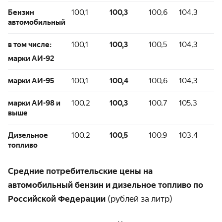
Бензин
100,1
100,3
100,6
104,3
автомобильный
в том числе:
100,1
100,3
100,5
104,3
марки АИ-92
марки АИ-95
100,1
100,4
100,6
104,3
марки АИ-98 и
100,2
100,3
100,7
105,3
выше
Дизельное
100,2
100,5
100,9
103,4
топливо
Средние потребительские цены на
автомобильный бензин и дизельное топливо по
Российской Федерации
(рублей за литр)