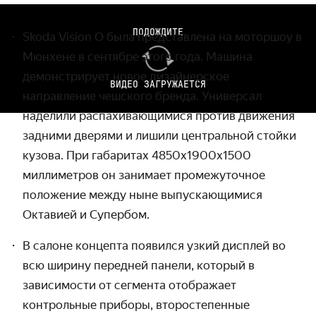
ПОДОЖДИТЕ
Skoda
Vision
O
была представлена на моторшоу в
Мюнхене в сентябре этого года. Машина
демонстрирует новое дизайнерское
ВИДЕО ЗАГРУЖАЕТСЯ
направление чешского бренда. Универсал
наделили распахивающимися против движения
задними дверями и лишили центральной стойки
кузова. При габаритах 4850х1900х1500
миллиметров он занимает промежуточное
положение между ныне выпускающимися
Октавией и Супербом.
В салоне концепта появился узкий дисплей во
всю ширину передней панели, который в
зависимости от сегмента отображает
контрольные приборы, второстепенные