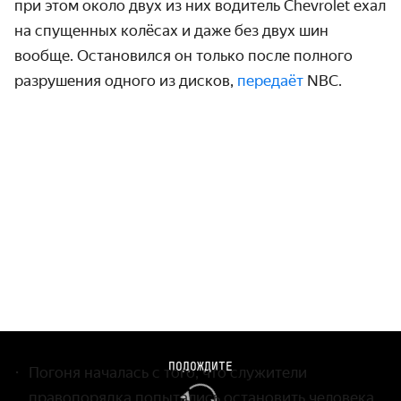
при этом около двух из них водитель Chevrolet ехал
на спущенных колёсах и даже без двух шин
вообще. Остановился он только после полного
разрушения одного из дисков,
передаёт
NBC.
ПОДОЖДИТЕ
Погоня началась с того, что служители
правопорядка попытались остановить человека