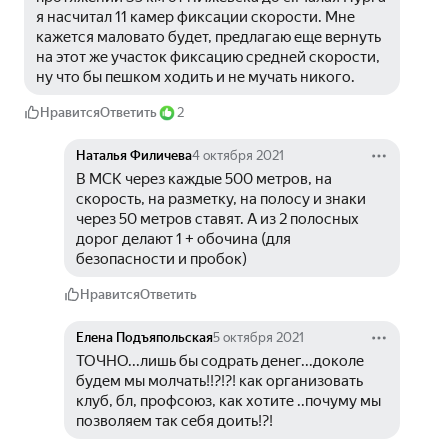
я насчитал 11 камер фиксации скорости. Мне 
кажется маловато будет, предлагаю еще вернуть 
на этот же участок фиксацию средней скорости, 
ну что бы пешком ходить и не мучать никого.
Нравится
Ответить
2
Наталья Филичева
4 октября 2021
В МСК через каждые 500 метров, на 
скорость, на разметку, на полосу и знаки 
через 50 метров ставят. А из 2 полосных 
дорог делают 1 + обочина (для 
безопасности и пробок)
Нравится
Ответить
Елена Подъяпольская
5 октября 2021
ТОЧНО...лишь бы содрать денег...доколе 
будем мы молчать!!?!?! как организовать 
клуб, бл, профсоюз, как хотите ..почуму мы 
позволяем так себя доить!?!