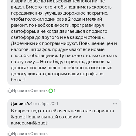
аварий вовсе до их высоких технологий, не 
видел. Вместо того чтобы поднимать скорость 
передвижения, улучшая дорожное покрытие, 
чтобы положил один раз в 2 года и мелкий 
ремонт, по необходимости, программируя 
светофоры, а не когда двигаешься от одного 
светофора до другого и на каждом стоишь. 
Двоечники их программируют. Повышение цен и 
налогов, штрафов, придумывают все новые 
способы обогащения. Тут можно столько сказать 
на эту тему…. Но не буду отрицать, дебилов на 
дорогах полным полно, особенно на люксовых 
дорогущих авто, которым ваши штрафы по 
боку…!
Нравится
Ответить
1
Даниил А.
4 октября 2021
В опросе под статьей очень не хватает варианта 
&quot;Пошли вы на..й со своими 
камерами!&quot;
Нравится
Ответить