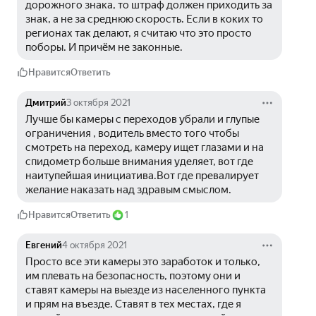
дорожного знака, то штраф должен приходить за 
знак, а не за среднюю скорость. Если в коких то 
регионах так делают, я считаю что это просто 
поборы. И причём не законные.
Нравится
Ответить
Дмитрий
3 октября 2021
Лучше бы камеры с переходов убрали и глупые 
ограничения , водитель вместо того чтобы 
смотреть на переход, камеру ищет глазами и на 
спидометр больше внимания уделяет, вот где 
наитупейшая инициатива.Вот где превалирует 
желание наказать над здравым смыслом.
Нравится
Ответить
1
Евгений
4 октября 2021
Просто все эти камеры это заработок и только, 
им плевать на безопасность, поэтому они и 
ставят камеры на выезде из населенного пункта 
и прям на въезде. Ставят в тех местах, где я 