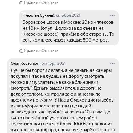
Нравится
Ответить
Николай Сухнев
5 октября 2021
Боровское шоссе в Москве: 20 комплексов 
на 10 км (от ул. Шолохова до съезда на 
Киевское шоссе), причём в обе стороны. То 
есть комплекс через каждые 500 метров.
Нравится
Ответить
Олег Костенко
4 октября 2021
Лучше бы дороги делали, а не деньги на камеры 
покупали, так не будешь на дорогу смотреть 
можно в яму улететь, на какие блин знаки 
смотреть?.Деньги выделяются, а дороги не 
делают толком, контроля за финансами по 
прежнему нет.<br />  У Нас в Омске идиоты зебры 
и светофоры поставили там где людей 
пешеходов в час пройдёт человека 10, а там где 
густо населённый участок скажем район 
телевизионки где в час более 1000чел проходит 
ни одного светофора, сложная четырёх сторонка 