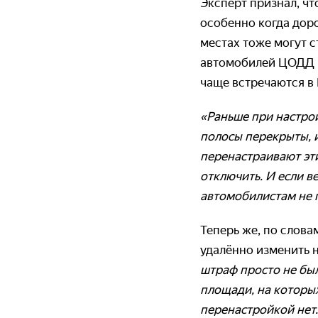
Эксперт признал, ч
особенно когда доро
местах тоже могут 
автомобилей ЦОДД и
чаще встречаются в
«Раньше при настрой
полосы перекрыты, и
перенастраивают эт
отключить. И если в
автомобилистам не 
Теперь же, по слов
удалённо изменить 
штраф просто не был
площади, на которых
перенастройкой нет.