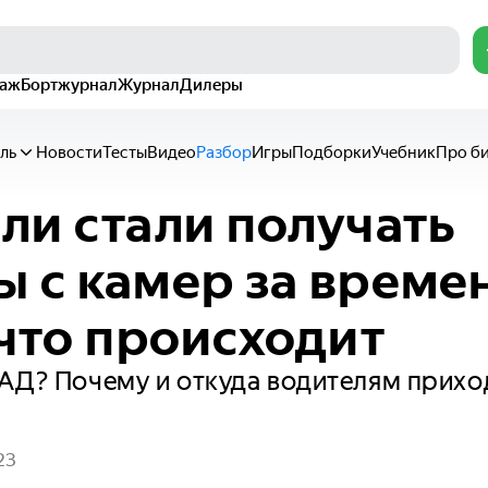
раж
Бортжурнал
Журнал
Дилеры
ль
Новости
Тесты
Видео
Разбор
Игры
Подборки
Учебник
Про б
ли стали получать
 с камер за време
 что происходит
КАД? Почему и откуда водителям прих
23