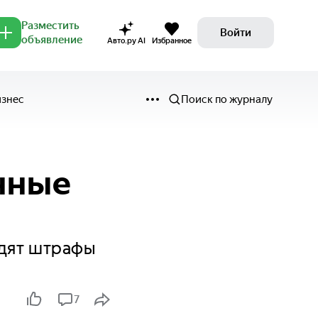
Разместить
Войти
объявление
Авто.ру AI
Избранное
изнес
Поиск по журналу
нные
одят штрафы
7