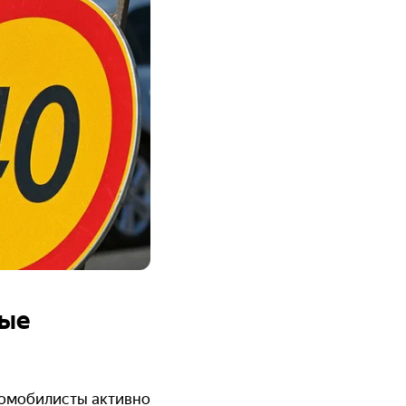
ные
томобилисты активно