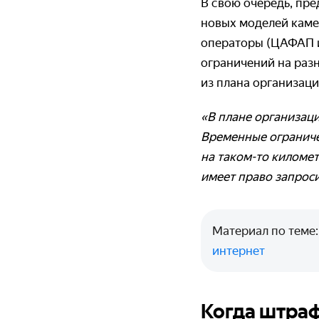
В свою очередь, пр
новых моделей каме
операторы (ЦАФАП и
ограничений на раз
из плана организац
«В плане организац
Временные ограничен
на таком-то километ
имеет право запроси
Материал по теме
интернет
Когда штраф