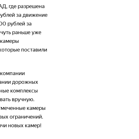
АД, где разрешена
рублей за движение
00 рублей за
 чуть раньше уже
 камеры
которые поставили
 компании
вании дорожных
нные комплексы
ивать вручную.
отмеченные камеры
вых ограничений.
ячи новых камер!