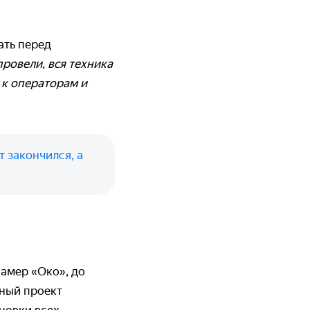
ать перед
ровели, вся техника
 к операторам и
т закончился, а
амер «Око», до
ьный проект