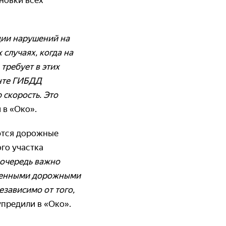
новки всех
ии нарушений на
случаях, когда на
требует в этих
енте ГИБДД
 скорость. Это
 в «Око».
ются дорожные
ого участка
 очередь важно
еменными дорожными
езависимо от того,
упредили в «Око».