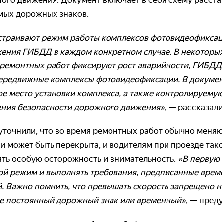
ого движения. Документ включает в себя схему расста
мых дорожных знаков.
страивают режим работы комплексов фотовидеофиксац
ения ГИБДД в каждом конкретном случае. В некоторых 
 ремонтных работ фиксируют рост аварийности, ГИБДД 
передвижные комплексы фотовидеофиксации. В докум
е место установки комплекса, а также контролируемую
ения безопасности дорожного движения»
, — рассказали
уточнили, что во время ремонтных работ обычно меня
ги может быть перекрыта, и водителям при проезде так
ть особую осторожность и внимательность.
«В первую
ой режим и выполнять требования, предписанные вр
. Важно помнить, что превышать скорость запрещено н
ге постоянный дорожный знак или временный»
, — пред