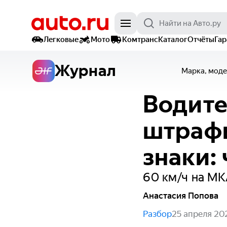
Легковые
Мото
Комтранс
Каталог
Отчёты
Га
Журнал
Марка, моде
Водите
штрафы
знаки:
60 км/ч на М
Анастасия Попова
Разбор
25 апреля 20