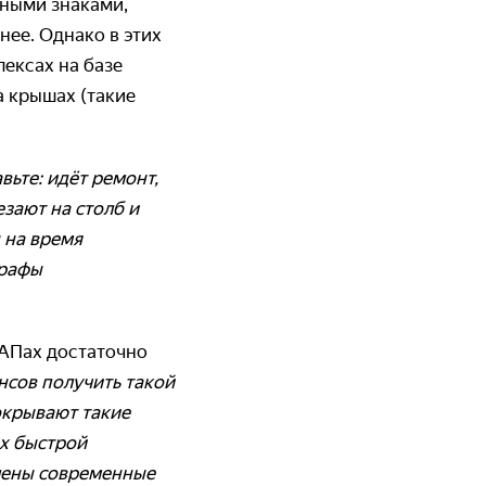
нными знаками,
нее. Однако в этих
ексах на базе
а крышах (такие
ьте: идёт ремонт,
зают на столб и
 на время
трафы
ФАПах достаточно
нсов получить такой
окрывают такие
их быстрой
влены современные