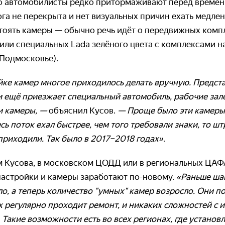
то автомобилисты редко притормаживают перед време
га не перекрыта и нет визуальных причин ехать медлен
стоять камеры — обычно речь идёт о передвижных компл
ли специальных Lada зелёного цвета с комплексами н
 Подмосковье).
ке камер многое приходилось делать вручную. Представ
 ещё приезжает специальный автомобиль, рабочие зале
и камеры, —
объяснил Кусов.
— Проще было эти камеры
есь поток ехал быстрее, чем того требовали знаки, то ш
приходили. Так было в 2017–2018 годах»
.
ам Кусова, в московском ЦОДД или в региональных ЦА
настройки и камеры заработают по-новому.
«Раньше ша
о, а теперь количество "умных"
камер возросло. Они п
 регулярно проходит ремонт, и никаких сложностей с 
 Такие возможности есть во всех регионах, где устано