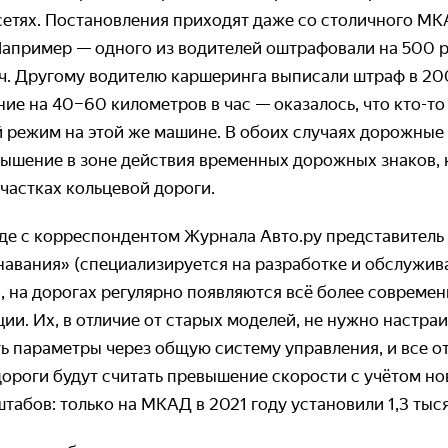
сетях. Постановления приходят даже со столичного МК
 Например — одного из водителей оштрафовали на 500 
/ч. Другому водителю каршеринга выписали штраф в 20
е на 40–60 километров в час — оказалось, что кто-то
 режим на этой же машине. В обоих случаях дорожные
ышение в зоне действия временных дорожных знаков, 
частках кольцевой дороги.
еде с корреспондентом Журнала Авто.ру представитель
навания» (специализируется на разработке и обслужи
в, на дорогах регулярно появляются всё более совреме
ии. Их, в отличие от старых моделей, не нужно настра
ь параметры через общую систему управления, и все 
дороги будут считать превышение скорости с учётом но
абов: только на МКАД в 2021 году установили 1,3 тыс