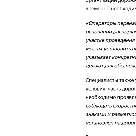
организации дорожн
временно необходи
«Операторы перена
основании распоряж
участке проведения
местах установить 
указывает конкретно
делают для обеспеч
Специалисты также 
условия: часть доро
необходимо проявля
соблюдать скоростн
знаками и разметкой
установлен на доро