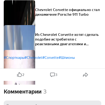
Chevrolet Corvette официально стал
динамичнее Porsche 911 Turbo
Из Chevrolet Corvette хотят сделать
подобие истребителя с
реактивными двигателями и
ракетами
#Спорткары
#Chevrolet
#Corvette
#Шпионы
2
3
Комментарии
3