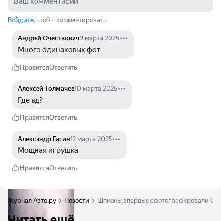
Войдите
, чтобы комментировать
Андрей Очествович
9 марта 2025
Много одинаковых фот
Нравится
Ответить
Алексей Толмачев
10 марта 2025
Где вд? 
Нравится
Ответить
Александр Гагин
12 марта 2025
Мощная игрушка
Нравится
Ответить
Журнал Авто.ру
Новости
Шпионы впервые сфотографировали Chev
Читать ещё