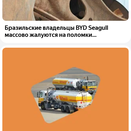
Бразильские владельцы BYD Seagull
массово жалуются на поломки...