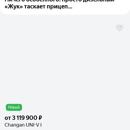
«Жук» таскает прицеп...
Новый
от
3 119 900 ₽
Changan UNI-V I