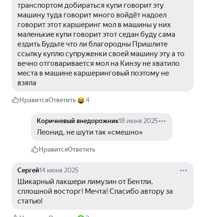
транспортом добираться купи говорит эту 
машину туда говорит много войдёт надоел 
говорит этот каршеринг мол в машины у них 
маленькие купи говорит этот седан буду сама 
ездить Будьте что ли благородны Пришлите 
ссылку куплю супруженки своей машину эту а то 
вечно отговаривается мол на Кинзу не хватило 
места в машине каршеринговый поэтому не 
взяла
Нравится
Ответить
4
Коричневый внедорожник
18 июня 2025
Леонид, не шути так «смешно»
Нравится
Ответить
Сергей
14 июня 2025
Шикарный лакшери лимузин от Бентли, 
сплошной восторг! Мечта! Спасибо автору за 
статью!