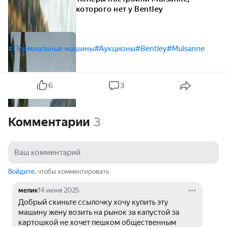
которого нет у Bentley
#Премиальные машины
#Аукционы
#Bentley
#Mulsanne
6
3
Комментарии
3
Войдите
, чтобы комментировать
мелик
14 июня 2025
Добрый скиньте ссылочку хочу купить эту 
машину жену возить на рынок за капустой за 
картошкой не хочет пешком общественным 