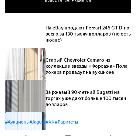
НОВОСТИ ЗАГРУЖАЮТСЯ
На eBay продают Ferrari 246 GT Dino
всего за 130 тысяч долларов (но есть
нюанс)
Старый Chevrolet Camaro из
коллекции звезды «Форсажа» Пола
Уокера продадут на аукционе
За ржавый 90-летний Bugatti на
торгах уже дают больше 100 тысяч
долларов
#Аукционы
#Jaguar
#XK
#Раритеты