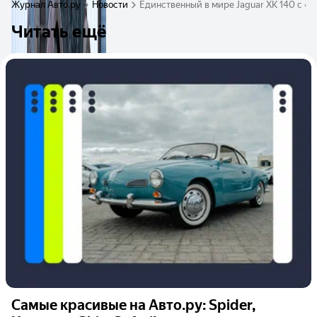
Журнал Авто.ру
Новости
Единственный в мире Jaguar XK 140 с «
Читать ещё
Самые красивые на Авто.ру: Spider,