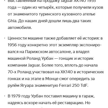
Выставленный на продажу Jaguar XK140 1955
года — один из четырёх, которые получили кузов
от знаменитого туринского кузовного ателье
Ghia. До наших дней дошли лишь два таких
автомобиля.
Ценности машине также добавляет её история: в
1956 году конкретно этот экземпляр экспониро­
вался на Парижском автосалоне, а владел
машиной Роланд Урбан — гонщик и историк
компании Jaguar. Более того, вплоть до начала
70‑х Роланд участвовал на ХК140 в исторических
гонках и на этапе в Монце смог опередить за
рулём Ягуара знаменитую Ferrari 250 TdF.
В 1979 году Урбан поставил машину в гараж,
надеясь вскоре начать её реставрацию. Но