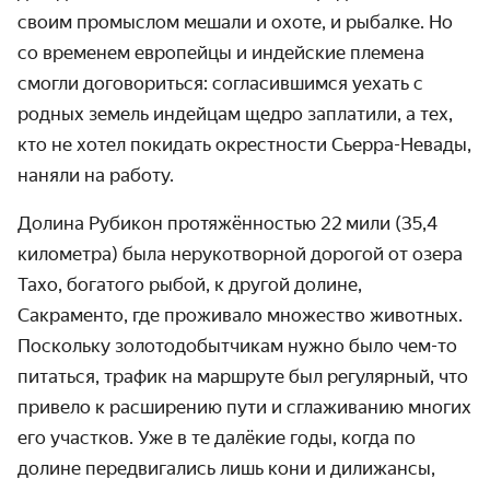
своим промыслом мешали и охоте, и рыбалке. Но
со временем европейцы и индейские племена
смогли договориться: согласив­шимся уехать с
родных земель индейцам щедро заплатили, а тех,
кто не хотел покидать окрест­ности Сьерра-Невады,
наняли на работу.
Долина Рубикон протяжённостью 22 мили (35,4
километра) была неруко­творной дорогой от озера
Тахо, богатого рыбой, к другой долине,
Сакраменто, где проживало множество животных.
Поскольку золото­добытчикам нужно было чем-то
питаться, трафик на маршруте был регулярный, что
привело к расширению пути и сглажи­ванию многих
его участков. Уже в те далёкие годы, когда по
долине пере­двигались лишь кони и дилижансы,