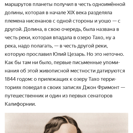
маршрутов планеты получил в честь одно­имённой
долины, которая в начале XIX века разделяла
племена нисенанов с одной стороны и уошо — с
другой. Долина, в свою очередь, была названа в
честь реки, которая впадала в озеро Тахо, ну а
река, надо полагать, — в честь другой реки,
которую прославил Юлий Цезарь. Но это неточно.
Как бы там ни было, первые письменные упоми­
нания об этой живописной местности датируются
1844 годом: о прилежащих к озеру Тахо терри­
ториях поведал в своих записях Джон Фримонт —
путеше­ственник и один из первых сенаторов
Калифорнии.