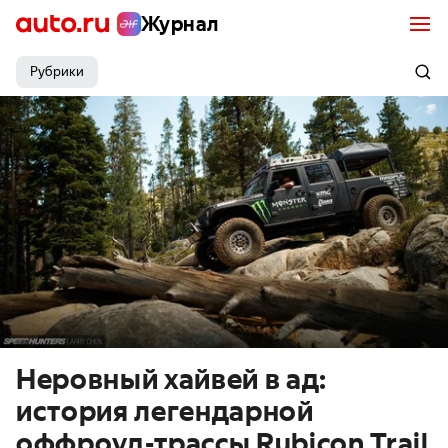
Журнал
Рубрики
Неровный хайвей в ад:
история легендарной
оффроуд-трассы Rubicon Trail