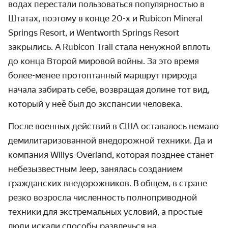
водах перестали пользоваться популяр­ностью в
Штатах, поэтому в конце
20-х
и Rubicon Mineral
Springs Resort, и Wentworth Springs Resort
закрылись. А Rubicon Trail стала ненужной вплоть
до конца Второй мировой войны. За это время
более-менее протоптанный маршрут природа
начала забирать себе, возвращая долине тот вид,
который у неё был до экспансии человека.
После военных действий в США оставалось немало
демилитари­зованной внедорожной техники. Да и
компания Willys-Overland, которая позднее станет
небезызвест­ным Jeep, занялась созданием
гражданских внедорож­ников. В общем, в стране
резко возросла численность полноприводной
техники для экстремальных условий, а простые
люди искали способы развлечься на