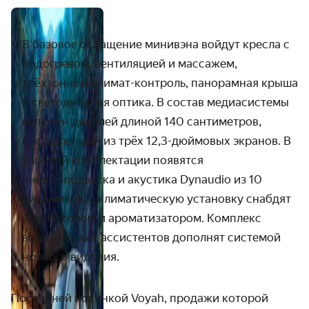
В базовое оснащение минивэна войдут
кресла с
подогревом, вентиляцией и массажем,
трёхзонный климат-контроль, панорамная крыша
и светодиодная оптика. В состав медиасистемы
включён дисплей длиной 140 сантиметров,
составленный из трёх 12,3-дюймовых экранов. В
топовой комплектации появятся
пневмоподвеска и акустика Dynaudio из 10
динамиков, а климатическую установку снабдят
ионизатором и ароматизатором. Комплекс
водительских ассистентов дополнят системой
ночного видения.
Последней новинкой Voyah, продажи которой