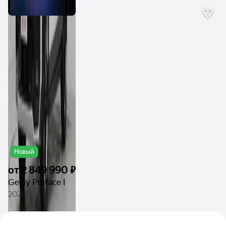
Новый
от
2 849 990 ₽
Geely Preface I
2026