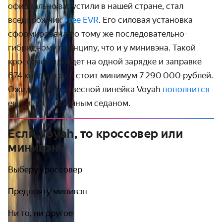
официально запустили в нашей стране, стал
вседорожник
Free EVR
. Его силовая установка
сформирована по тому же последовательно-
гибридному принципу, что и у минивэна. Такой
кроссовер проедет на одной зарядке и заправке
674 километра и стоит минимум 7 290 000 рублей.
Ожидается, что весной линейка Voyah
пополнится
ещё и дальнобойным седаном.
Если Voyah, то кроссовер или
минивэн?
Выберу кроссовер
Предпочту минивэн
Ни то, ни другое