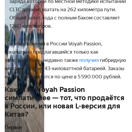
заряда которой по местной методике испытаний
CLTC должно хватать на 262 километра пути.
Общий запас хода с полным баком составляет
1260 километров.
Локализованный в России Voyah Passion,
изначально предлагавшийся только как
электромобиль, недавно также
получил
гибридную
версию с той же 43-киловаттной батареей. Заказы
на неё принимаются по цене в 5 590 000 рублей.
Какой из Voyah Passion
симпатичнее — тот, что продаётся
в России, или новая L-версия для
Китая?
Первое