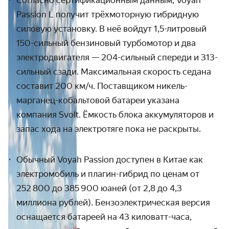
Согласно сертификационным данным, Voyah
Passion L получит трёхмоторную гибридную
силовую установку. В неё войдут 1,5-литровый
150-сильный бензиновый турбомотор и два
электродвигателя — 204-сильный спереди и 313-
сильный сзади. Максимальная скорость седана
составит 200 км/ч. Поставщиком никель-
марганец-кобальтовой батареи указана
компания
Svolt
. Ёмкость блока аккумуляторов и
запас хода на электротяге пока не раскрыты.
Обычный Voyah Passion доступен в Китае как
электромобиль и плагин-гибрид по ценам от
252 800 до 385 900 юаней (от 2,8 до 4,3
миллиона рублей). Бензоэлектрическая версия
оснащается батареей на 43 киловатт-часа,