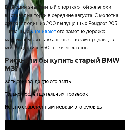
Ещё один знаменитый спорткар той же эпохи
выставят на торги в середине августа. С молотка
отправят один из 200 выпущенных Peugeot
205
Turbo 16, и
оценивают
его
заметно дороже:
максимальная ставка по прогнозам продавцов
может достичь 350 тысяч долларов.
Рискнули бы купить старый BMW
M3?
Хоть сейчас, да где его взять
Только после тщательных проверок
Нет, по современным меркам это рухлядь