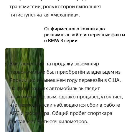
трансмиссии, роль которой выполняет
пятиступенчатая «механика».
От фирменного кокпита до
рекламных войн: интересные факты
о BMW 3 серии
Выставленный на продажу экземпляр
первоначально был приобретён владельцем из
Японии, но в нынешнем году перевезён в США.
На фотографиях автомобиль выглядит
практически новым, однако продавец уточняет,
что периодически наблюдаются сбои в работе
АБС и тахометра. Общий пробег спорткара
составляет 76 тысяч километров.