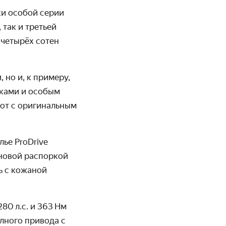
ки особой серии
так и третьей
 четырёх сотен
 но и, к примеру,
сками и особым
от с оригиналь­ным
ье ProDrive
оновой распоркой
ь с кожаной
80 л.с. и 363 Нм
лного привода с