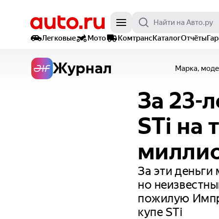
Легковые
Мото
Комтранс
Каталог
Отчёты
Га
Журнал
Марка, моде
За 23-
STi на 
милли
За эти деньги
но неизвестны
пожилую Импре
купе STi