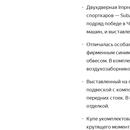
Двухдверная Impre
спорткаров — Suba
подряд победе в 
машин, и выстав­л
Отличалась особая
фирменным синим 
обвесом. В компле
воздухо­заборник
Выставленный на п
подвеской с компо
передних стоек. В
отделкой.
Купе укомплектова
крутящего момента