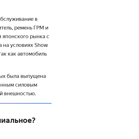
обслужи­вание в
тель, ремень ГРМ и
я японского рынка с
а на условиях Show
 так как автомобиль
рых была выпущена
ванным силовым
й внешностью.
миальное?