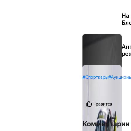
На
Бл
Ан
ре
#Спорткары
#Аукцион
Нравится
Комментарии