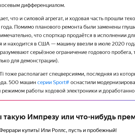
ежосевым дифференциалом.
ет, что и силовой агрегат, и ходовая часть прошли тех
 года. Помимо планового ремонта были заменены глуши
имеча­тельно, что спорткар продаётся в исполнении дл
я и находится в США — машину ввезли в июле 2020 год
дразуме­вают серьёзное ограни­чение годового пробега,
лько для демонстрации).
Ti тоже располагает спецверсиями, последняя из кото
ода. 500 машин
серии Sport#
оснастили модерни­зиро­
м режимом работы ходовой электроники и доработанно
 такую Импрезу или что-нибудь пре
Феррари купить! Или Роллс, пусть и пробежный!