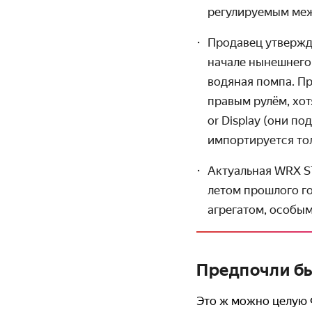
регулиру­емым м
Продавец утвержда
начале нынешнего
водяная помпа. Пр
правым рулём, хот
or Display (они по
импортируется то
Актуальная WRX S
летом прошлого г
агрегатом, особы
Предпочли бы
Это ж можно целую 