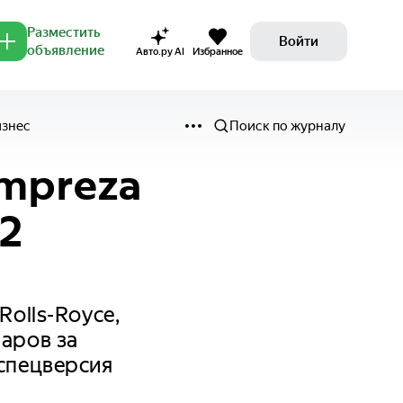
Разместить
Войти
объявление
Авто.ру AI
Избранное
изнес
Поиск по журналу
Impreza
12
Rolls-Royce,
ларов за
 спецверсия