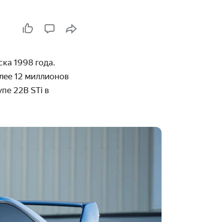
ка 1998 года.
олее 12 миллионов
упе 22B STi в