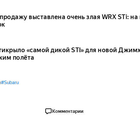
 продажу выставлена очень злая WRX STi: на
ок
тикрыло «самой дикой STI» для новой Джим
жим полёта
ы
#Subaru
Комментарии