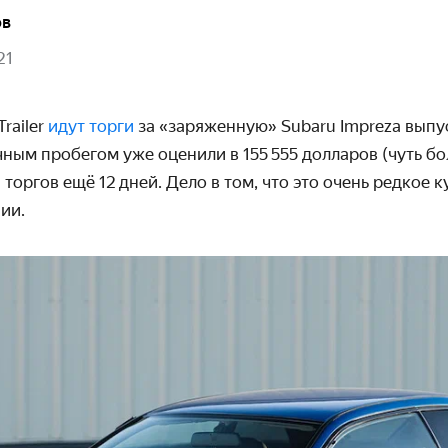
ов
21
Trailer
идут торги
за «заряженную» Subaru Impreza выпус
чным
пробегом уже оценили в 155 555 долларов (чуть б
 торгов ещё 12 дней. Дело в том, что это очень редкое к
ии.