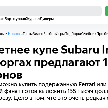
раж
Бортжурнал
Журнал
Дилеры
ль
Новости
Тесты
Видео
Разбор
Игры
Подборки
Учебник
Про б
летнее купе Subaru 
торгах предлагают 
онов
 можно купить подержанную Ferrari или 
й фанат готов выложить 155 тысяч дол
зу. Дело в том, что это очень редкая