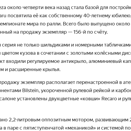
za около четверти века назад стала базой для построй
ru посвятила её как собственному 40-летнему юбилею, 
Чемпионате мира по ралли. Всего было выпущено около
енный на продажу экзем­пляр —
156-й
по счёту.
 серия не только шильдиками и номерными табличками,
цветом кузова в сочетании с золотыми колёсными ди
кт входили регулиру­емое антикрыло, алюмини­евый кап
ом и расширенные крылья.
родажу экземпляр располагает пере­настроенной в ател
нентами Bilstein, укороченной рулевой рейкой и карб
 салоне установлены двухцветные «ковши» Recaro и рул
но 2,2-литровым оппозитным мотором, разви­вающим 2
 в паре с пятиступен­чатой «механикой» и системой по