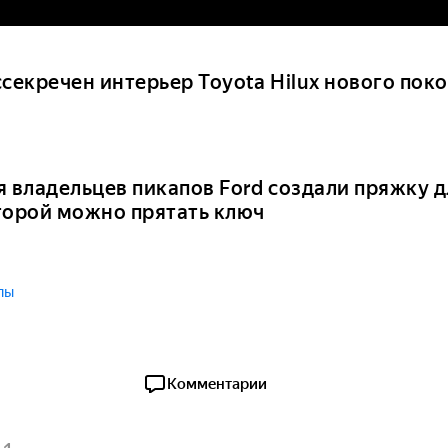
ссекречен интерьер Toyota Hilux нового пок
я владельцев пикапов Ford создали пряжку д
торой можно прятать ключ
пы
Комментарии