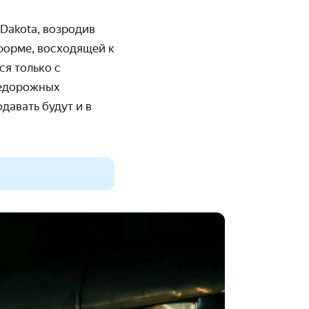
Dakota
, возродив
тформе, восходящей к
ся только с
недорожных
одавать будут и в