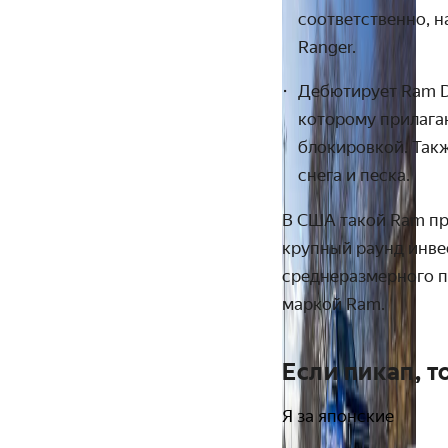
соответственно, н
Ranger.
Дебютирует Ram D
которому прилага
блокировкой. Так
снега и песка.
В США такой Ram про
крупный раунд инве
среднеразмерного п
маркой Ram.
Если пикап, т
Я за японские