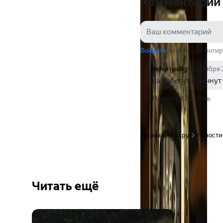
Комментарии
Войдите
, чтобы комментир
jnidsp gsdfg
18 октября
ща набегут и начнут
Нравится
Ответить
Журнал Авто.ру
Новости
Читать ещё
Ещё 6