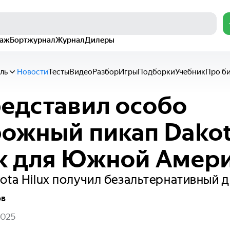
раж
Бортжурнал
Журнал
Дилеры
ль
Новости
Тесты
Видео
Разбор
Игры
Подборки
Учебник
Про б
едставил особо
ожный пикап Dako
k для Южной Амер
ota Hilux получил безальтернативный 
ов
2025