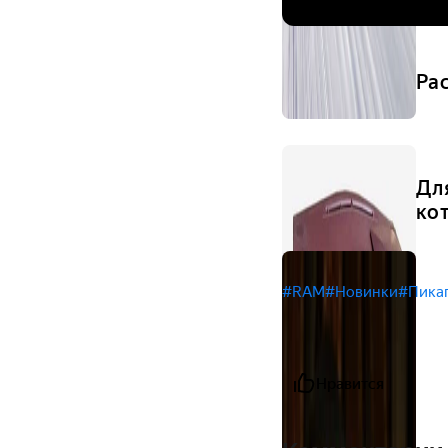
Ра
Дл
ко
#RAM
#Новинки
#Пика
Нравится