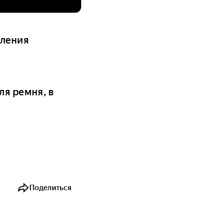
оления
ля ремня, в
Поделиться