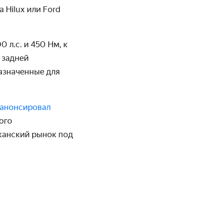
 Hilux или Ford
 л.с. и 450 Нм, к
 задней
азначенные для
анонсировал
ого
иканский рынок под