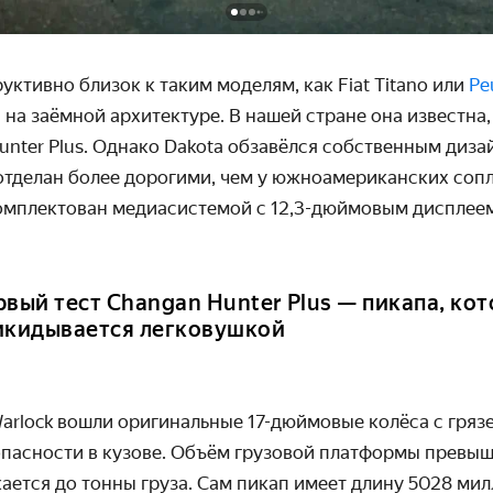
уктивно близок к таким моделям, как Fiat Titano или
Pe
на заёмной архитектуре. В нашей стране она известна, 
unter Plus. Однако Dakota обзавёлся собственным диз
 отделан более дорогими, чем у южноамериканских со
омплектован медиасистемой с 12,3-дюймовым дисплее
рвый тест Changan Hunter Plus — пикапа, ко
икидывается легковушкой
arlock
вошли
оригинальные 17-дюймовые колёса с гря
опасности в кузове. Объём грузовой платформы превыш
ается до тонны груза. Сам пикап имеет длину 5028 мил