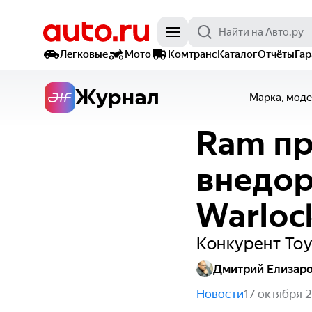
Легковые
Мото
Комтранс
Каталог
Отчёты
Га
Журнал
Марка, моде
Ram пр
внедор
Warloc
Конкурент Toy
Дмитрий Елизар
Новости
17 октября 