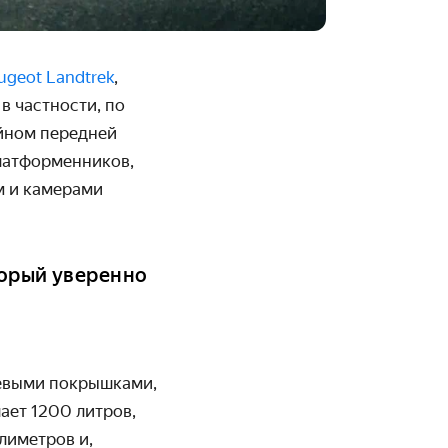
ugeot Landtrek
,
в частности, по
айном передней
платформенников,
м и камерами
торый уверенно
зевыми покрышками,
ает 1200 литров,
лиметров и,