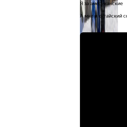
Я за американские
А мне и китайский с