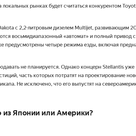
а локальных рынках будет считаться конкурентом Toyota
akota с
2,2-литровым дизелем Multijet, развивающим 200
ются восьмидиапазонный «автомат» и полный привод с
же предусмотрены четыре режима езды, включая предн
давать не планируется. Однако концерн Stellantis уже
стиций, часть которых потратят на проектирование нов
икапа. Не исключено, что его выпустят на североамер
о из Японии или Америки?