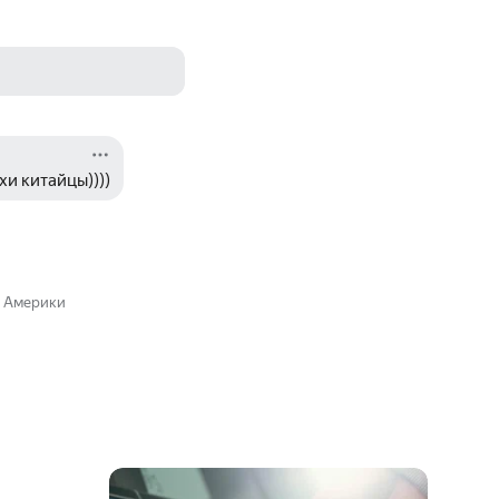
хи китайцы))))
й Америки