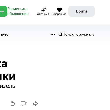
Разместить
Войти
объявление
Авто.ру AI
Избранное
изнес
Поиск по журналу
ta
ики
дизель
1