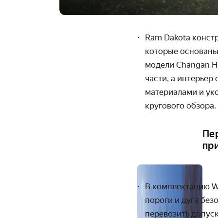
Ram Dakota констр
которые основаны 
модели Changan H
части, а интерьер
материалами и ук
кругового обзора.
Пе
пр
В комплектацию W
пороги и дуга без
перевозить допуск