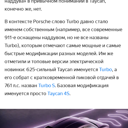
наддува» в привычном понимании в Taycan,
конечно же, нет.
В контексте Porsche слово Turbo давно стало
именем собственным (например, все современные
911-е
оснащены наддувом, но не все названы
Turbo), которым отмечают самые мощные и самые
быстрые моди­фикации разных моделей. Им же
отметили и топовые версии электрической
новинки: 625-сильный Taycan именуется
Turbo
, а
его собрат с кратко­временной пиковой отдачей в
761 л.с. назван
Turbo S
. Базовая модификация
именуется просто
Taycan 4S
.