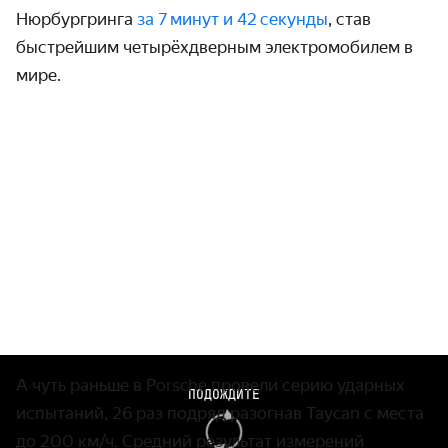
Нюрбург­ринга
за 7 минут и 42 секунды
, став
быстрейшим четырёх­дверным электро­мобилем в
мире.
А чуть раньше в Porsche провели серию ударных
ПОДОЖДИТЕ
испытаний, 26 раз подряд разогнав Taycan с места
до
200 км/ч.
Средний результат измерений