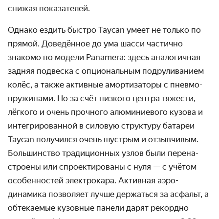
снижая показателей.
Однако ездить быстро Taycan умеет не только по
прямой. Доведённое до ума шасси частично
знакомо по модели Panamera: здесь аналогичная
задняя подвеска с опциональ­ным подрулива­нием
колёс, а также активные амортизаторы с пневмо­
пружинами. Но за счёт низкого центра тяжести,
лёгкого и очень прочного алюмини­евого кузова и
интегриро­ванной в силовую структуру батареи
Taycan получился очень шустрым и отзывчивым.
Большинство традици­онных узлов были перена­
строены или спроектиро­ваны с нуля — с учётом
особен­ностей электрокара. Активная аэро­
динамика позволяет лучше держаться за асфальт, а
обтекаемые кузовные панели дарят рекордно