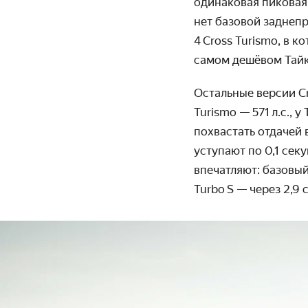
одинаковая пиковая 
нет базовой задне­п
4 Cross Turismo, в 
самом дешёвом Тайк
Остальные версии Cr
Turismo — 571 л.с., 
похвастать отдачей 
уступают по 0,1 сек
впечатляют: базовый
Turbo S — через 2,9 