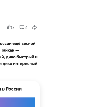
м
2
2
России ещё весной
о Тайкан —
й, дико быстрый и
 и дико интересный
а в России