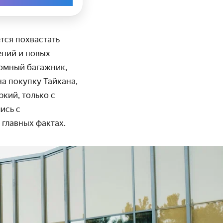
ется похвастать
ений и новых
ромный багажник,
на покупку Тайкана,
ркий, только с
ись с
главных фактах.