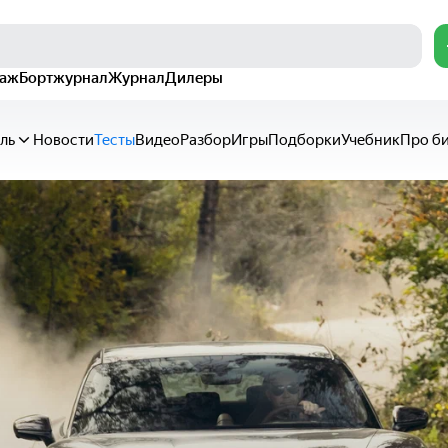
раж
Бортжурнал
Журнал
Дилеры
ль
Новости
Тесты
Видео
Разбор
Игры
Подборки
Учебник
Про б