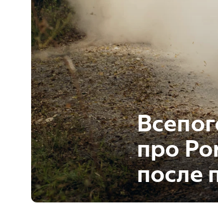
Всепог
про Po
после 