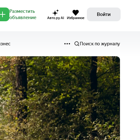
Разместить
Войти
объявление
Авто.ру AI
Избранное
изнес
Поиск по журналу