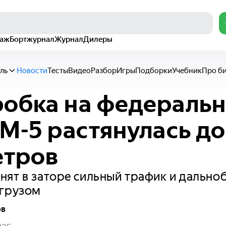
раж
Бортжурнал
Журнал
Дилеры
ль
Новости
Тесты
Видео
Разбор
Игры
Подборки
Учебник
Про б
обка на федераль
 М-5 растянулась до
етров
ят в заторе сильный трафик и дально
егрузом
ов