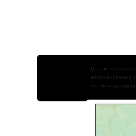
Дорожники уже пр
воспользоваться, 
что объезды пред