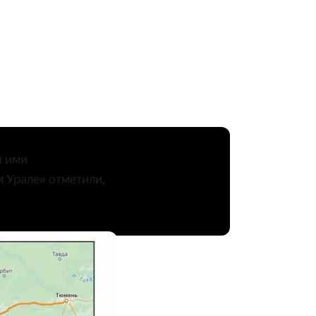
и ими
 Урале» отметили,