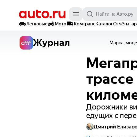
Легковые
Мото
Комтранс
Каталог
Отчёты
Га
Журнал
Марка, моде
Мегапр
трассе
килом
Дорожники вин
едущих с пер
Дмитрий Елизар