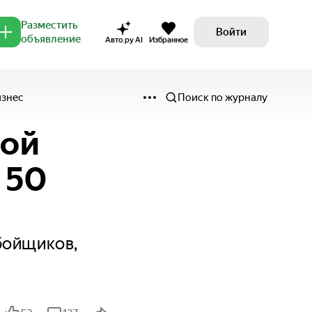
Разместить
Войти
объявление
Авто.ру AI
Избранное
изнес
Поиск по журналу
ной
 50
бойщиков,