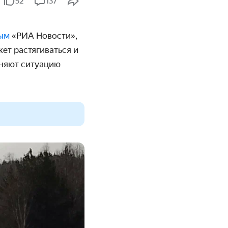
52
137
ным
«РИА Новости»,
жет растягиваться и
сняют ситуацию