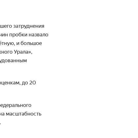
ьшего затруднения
чин пробки назвало
ётную, и большое
жного Урала»,
рудованным
оценкам, до 20
федерального
 на масштабность
.