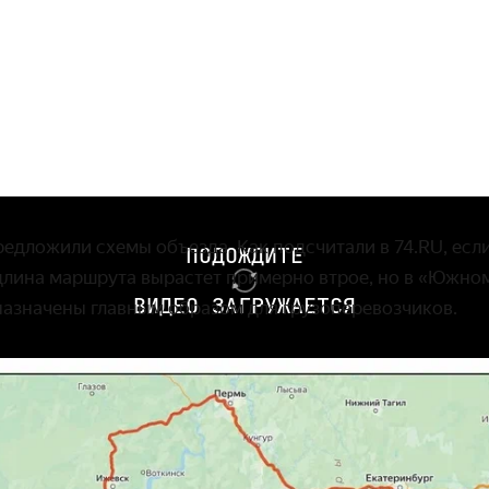
едложили схемы объезда. Как подсчитали в 74.RU, есл
ПОДОЖДИТЕ
длина маршрута вырастет примерно втрое, но в «Южном
ВИДЕО ЗАГРУЖАЕТСЯ
назначены главным образом для грузоперевозчиков.