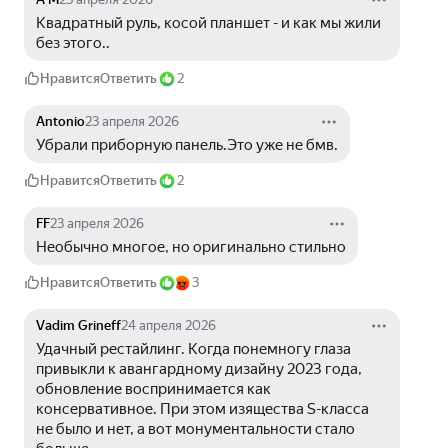
Квадратный руль, косой планшет - и как мы жили 
без этого..
Нравится
Ответить
2
Antonio
23 апреля 2026
Убрали приборную панель.Это уже не бмв.
Нравится
Ответить
2
FF
23 апреля 2026
Необычно многое, но оригинально стильно
Нравится
Ответить
3
Vadim Grineff
24 апреля 2026
Удачный рестайлинг. Когда понемногу глаза 
привыкли к авангардному дизайну 2023 года, 
обновление воспринимается как 
консервативное. При этом изящества S-класса 
не было и нет, а вот монументальности стало 