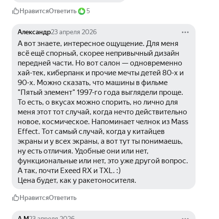
Нравится
Ответить
5
Александр
23 апреля 2026
А вот знаете, интересное ощущение. Для меня 
всё ещё спорный, скорее непривычный дизайн 
передней части. Но вот салон — одновременно 
хай-тек, киберпанк и прочие мечты детей 80-х и 
90-х. Можно сказать, что машины в фильме 
"Пятый элемент" 1997-го года выглядели проще.
То есть, о вкусах можно спорить, но лично для 
меня этот тот случай, когда нечто действительно 
новое, космическое. Напоминает челнок из Mass 
Effect. Тот самый случай, когда у китайцев 
экраны и у всех экраны, а вот тут ты понимаешь, 
ну есть отличия. Удобные они или нет, 
функциональные или нет, это уже другой вопрос. 
А так, почти Exeed RX и TXL. :)
Цена будет, как у ракетоносителя.
Нравится
Ответить
А М
23 апреля 2026