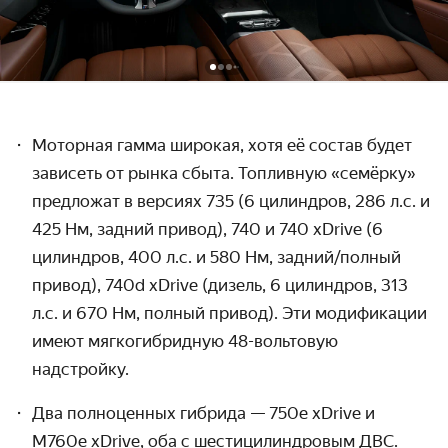
Моторная гамма широкая, хотя её состав будет
зависеть от рынка сбыта. Топливную «семёрку»
предложат в версиях 735 (6 цилиндров, 286 л.с. и
425 Нм, задний привод), 740 и 740 xDrive (6
цилиндров, 400 л.с. и 580 Нм, задний/полный
привод), 740d xDrive (дизель, 6 цилиндров, 313
л.с. и 670 Нм, полный привод). Эти модификации
имеют мягкогибридную 48-вольтовую
надстройку.
Два полноценных гибрида — 750e xDrive и
M760e xDrive, оба с шестицилиндровым ДВС.