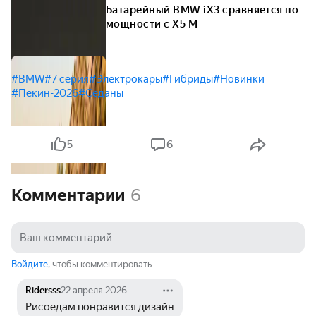
Батарейный BMW iX3 сравняется по
мощности с X5 M
#BMW
#7 серия
#Электрокары
#Гибриды
#Новинки
#Пекин-2026
#Седаны
5
6
Комментарии
6
Войдите
, чтобы комментировать
Ridersss
22 апреля 2026
Рисоедам понравится дизайн