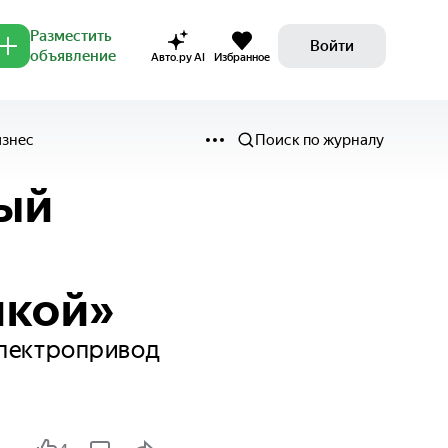
Разместить
Войти
объявление
Авто.ру AI
Избранное
изнес
Поиск по журналу
ный
икой»
электропривод