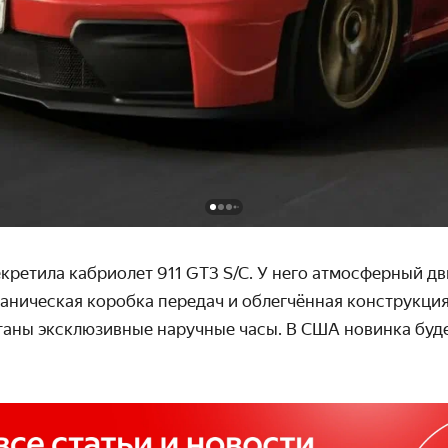
екретила кабриолет 911 GT3 S/C. У него атмосферный д
аническая коробка передач и облегчённая конструкция
таны эксклюзивные наручные часы. В США новинка буде