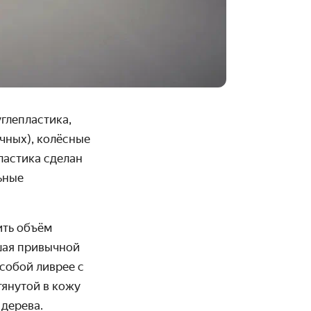
глепластика,
чных), колёсные
пластика сделан
ьные
ить объём
вшая привычной
особой ливрее с
тянутой в кожу
 дерева.