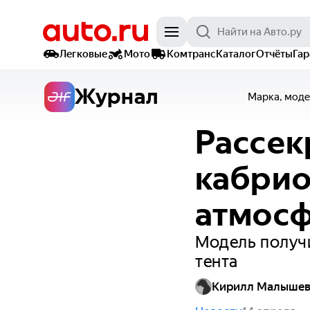
Легковые
Мото
Комтранс
Каталог
Отчёты
Га
Журнал
Марка, моде
Рассек
кабрио
атмосф
Модель получи
тента
Кирилл Малыше