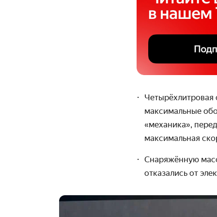
Четырёхлитровая о
максимальные обо
«механика», перед
максимальная скор
Снаряжённую массу
отказались от эле