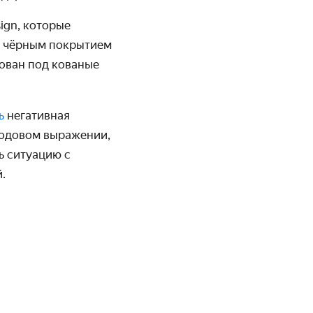
ign, которые
 с чёрным покрытием
зован под кованые
ь
негативная
 годовом выражении,
ь ситуацию с
.