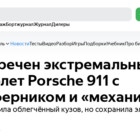
раж
Бортжурнал
Журнал
Дилеры
ль
Новости
Тесты
Видео
Разбор
Игры
Подборки
Учебник
Про б
речен экстремаль
лет Porsche 911 с
ерником и «механ
ла облегчённый кузов, но сохранила 
в