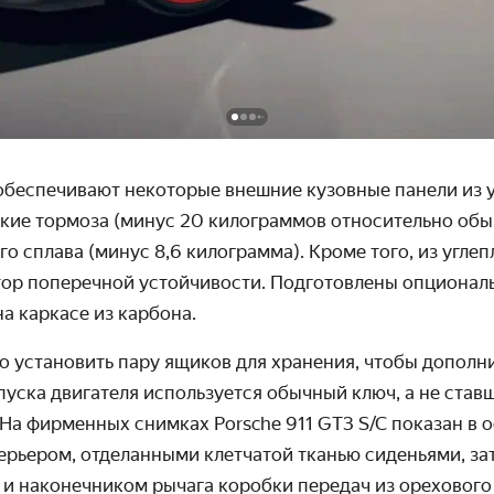
беспечивают некоторые внешние кузовные панели из у
кие тормоза (минус 20 килограммов относительно обы
го сплава (минус 8,6 килограмма). Кроме того, из угле
тор поперечной устойчивости. Подготовлены опционал
а каркасе из карбона.
о установить пару ящиков для хранения, чтобы дополн
пуска двигателя используется обычный ключ, а не ста
 На фирменных снимках Porsche 911 GT3 S/C показан в 
рьером, отделанными клетчатой тканью сиденьями, за
и наконечником рычага коробки передач из орехового