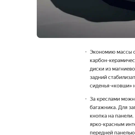
Экономию массы о
карбон-керамичес
диски из магниево
задний стабилиза
сиденья-«ковши» н
За креслами можн
багажника. Для за
кнопка на панели.
ярко-красным инте
передней панелью 