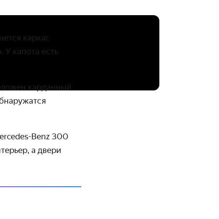
нется каркас
 У капота есть
роложен карданный
 обнаружатся
ercedes-Benz 300
терьер, а двери