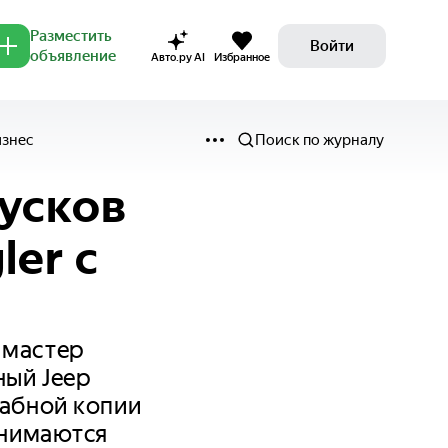
Разместить
Войти
объявление
Авто.ру AI
Избранное
изнес
Поиск по журналу
кусков
ler с
 мастер
ный Jeep
табной копии
снимаются