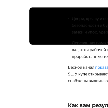
Двери, крышу и ве
безопасности и бу
замки и упор, уд
Деревянная рама 
вал, хотя рабочей
проработанные т
Весной канал
показ
SL. У купе открываю
снабжены выдвигаю
Как вам резул