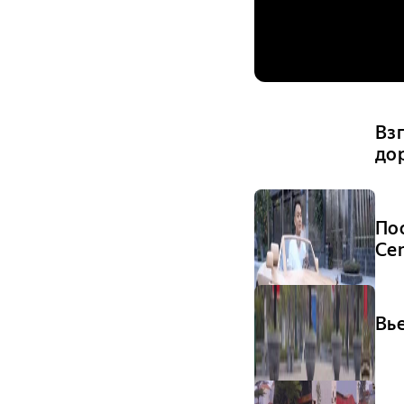
Вз
дор
По
Cen
Вье