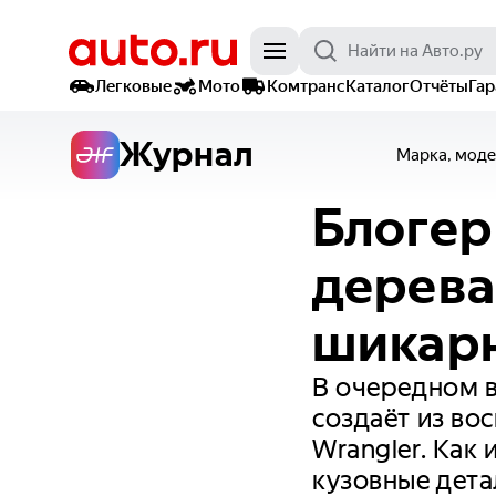
Легковые
Мото
Комтранс
Каталог
Отчёты
Га
Журнал
Марка, моде
Блогер
дерева
шикарн
В очередном в
создаёт из во
Wrangler. Как
кузовные дета