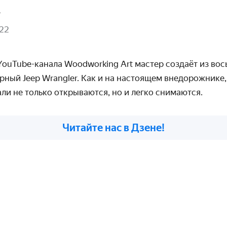
в
022
Y
o
uTube-канала
Woodworking
Art
мастер создаёт из во
рный Jeep Wrangler. Как и на настоящем внедорожнике
ли не только открываются, но и легко снимаются.
Читайте нас в Дзене!