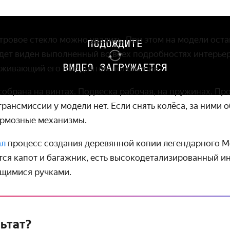
тровое стекло можно удалить. При этом на модели оста
ПОДОЖДИТЕ
дет виден выполненный во всех подробностях интерьер.
ВИДЕО ЗАГРУЖАЕТСЯ
ерживающий его в поднятом положении.
собрана на винтах. Подвеска рабочая, на пружинах. П
 трансмиссии у модели нет. Если снять колёса, за ними
ормозные механизмы.
ал
процесс создания деревянной копии легендарного M
тся капот и багажник, есть высокодетализированный ин
щимися ручками.
ьтат?