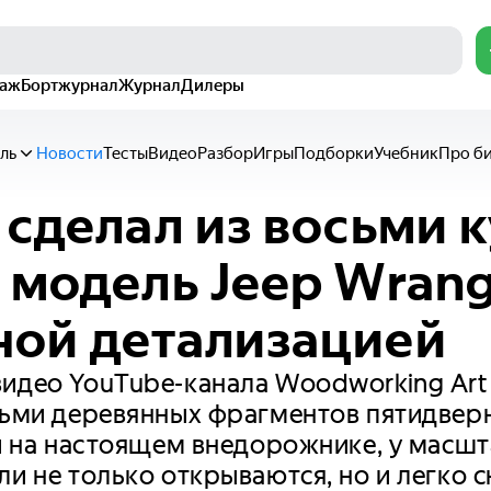
раж
Бортжурнал
Журнал
Дилеры
ль
Новости
Тесты
Видео
Разбор
Игры
Подборки
Учебник
Про б
 сделал из восьми 
 модель Jeep Wrang
ой детализацией
идео YouTube-канала Woodworking Art
сьми деревянных фрагментов пятидвер
 и на настоящем внедорожнике, у масш
ли не только открываются, но и легко 