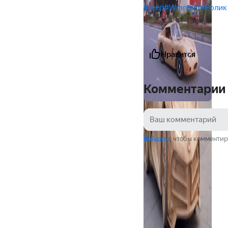
#Jeep
#Wrangler
#Ролик
Нравится
Комментарии
Войдите
, чтобы комментир