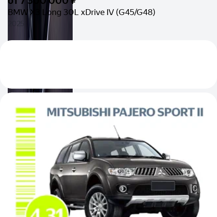
от
7 300 000 ₽
BMW X3 Long 30L xDrive IV (G45/G48)
2025