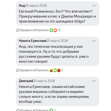
Анд
25 марта 2026
Евгений Романенко, бот? Что впечатляет? 
Прикручивание колес к Джили Монджаро и 
приклеивание на это шильдика Volga?
Нравится
Ответить
13
Никита Ермолаев
25 марта 2026
Анд, постепенная локализация у них 
планируется. Ну и то что добрыми 
русскими руками будут делаться, уже о 
многом говорит
Нравится
Ответить
5
Дмитрий
25 марта 2026
Никита Ермолаев, злыми китайскими 
руками машины собираются видимо 
сильно много, а если злыми немецкими, 
вообще ужас.
Нравится
Ответить
2