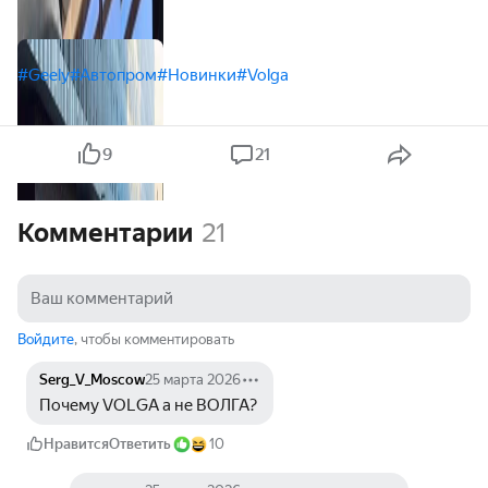
#Geely
#Автопром
#Новинки
#Volga
9
21
Комментарии
21
Войдите
, чтобы комментировать
Serg_V_Moscow
25 марта 2026
Почему VOLGA а не ВОЛГА?
Нравится
Ответить
10