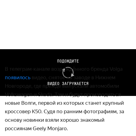
Видео: Volga
ПОДОЖДИТЕ
В телеграм-канале возрождённого бренда Volga
появилось
видео, снятое на заводе в Нижнем
ВИДЕО ЗАГРУЖАЕТСЯ
Новгороде, где прежде выпускали автомобили
Volkswagen и Skoda. Там и будут производиться
новые Волги, первой из которых станет крупный
кроссовер K50. Судя по ранним фотографиям, за
основу новинки взяли хорошо знакомый
россиянам Geely Monjaro.