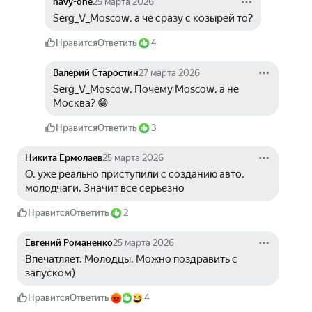
navy-one
25 марта 2026
Serg_V_Moscow, а че сразу с козырей то?
Нравится
Ответить
4
Валерий Старостин
27 марта 2026
Serg_V_Moscow, Почему Moscow, а не 
Москва? 😁
Нравится
Ответить
3
Никита Ермолаев
25 марта 2026
О, уже реально приступили с созданию авто, 
молодчаги. Значит все серьезно
Нравится
Ответить
2
Евгений Романенко
25 марта 2026
Впечатляет. Молодцы. Можно поздравить с 
запуском)
Нравится
Ответить
4