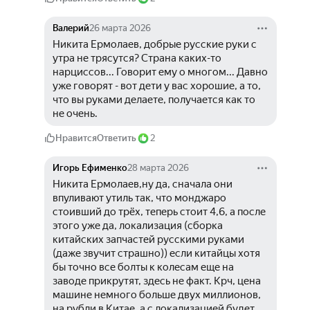
Валерий
26 марта 2026
Никита Ермолаев, добрые русские руки с 
утра не трясутся? Страна каких-то 
нарциссов... Говорит ему о многом... Давно 
уже говорят - вот дети у вас хорошие, а то, 
что вы руками делаете, получается как то 
не очень.
Нравится
Ответить
2
Игорь Ефименко
28 марта 2026
Никита Ермолаев,ну да, сначала они 
впуливают утиль так, что монджаро 
стоивший до трёх, теперь стоит 4,6, а после 
этого уже да, локализация (сборка 
китайских запчастей русскими руками 
(даже звучит страшно)) если китайцы хотя 
бы точно все болты к колесам еще на 
заводе прикрутят, здесь не факт. Крч, цена 
машине немного больше двух миллионов, 
на рубли в Китае, а с локализацией будет 