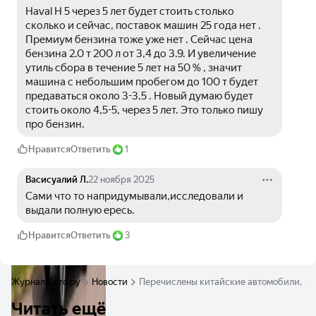
Нaval H 5 через 5 лет будет стоить столько 
сколько и сейчас, поставок машин 25 года нет . 
Премиум бензина тоже уже нет . Сейчас цена 
бензина 2.0 т 200 л от 3,4 до 3.9. И увеличение 
утиль сбора в течение 5 лет на 50 % , значит 
машина с небольшим пробегом до 100 т будет 
предаваться около 3-3,5 . Новый думаю будет 
стоить около 4,5-5, через 5 лет. Это только пишу 
про бензин. 
Нравится
Ответить
1
Васисуалий Л.
22 ноября 2025
Сами что то напридумывали,исследовали и 
выдали полную ересь.
Нравится
Ответить
3
Журнал Авто.ру
Новости
Перечислены китайские автомобили, кот
Читать ещё