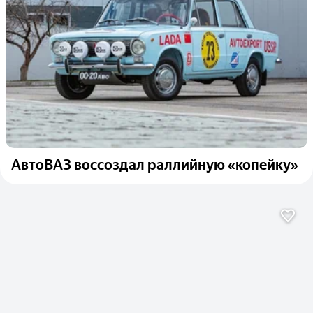
АвтоВАЗ воссоздал раллийную «копейку»