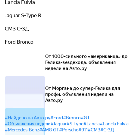
Lancia Fulvia
Jaguar S-Type R
СМЗ С-3Д
Ford Bronco
От 1000-сильного «американца» до
Гелика-вездехода: объявления
недели на Авто.ру
От Моргана до супер-Гелика для
профи: объявления недели на
Авто.ру
#Найдено на Авто.ру
#Ford
#Bronco
#GT
#Объявления недели
#Jaguar
#S-Type
#Lancia
#Lancia Fulvia
#Mercedes-Benz
#AMG GT
#Porsche
#911
#СМЗ
#С-3Д