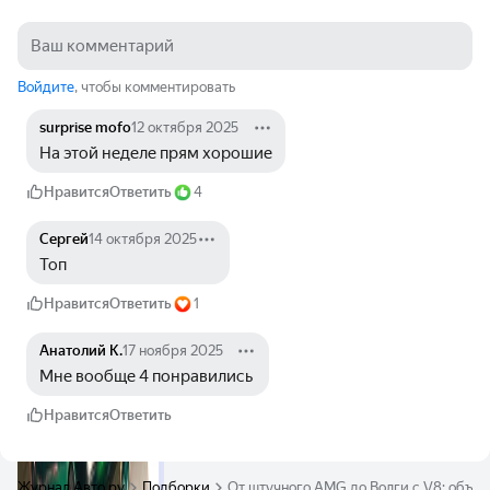
Войдите
, чтобы комментировать
surprise mofo
12 октября 2025
На этой неделе прям хорошие
Нравится
Ответить
4
Сергей
14 октября 2025
Топ
Нравится
Ответить
1
Анатолий К.
17 ноября 2025
Мне вообще 4 понравились 
Нравится
Ответить
Журнал Авто.ру
Подборки
От штучного AMG до Волги с V8: объяв