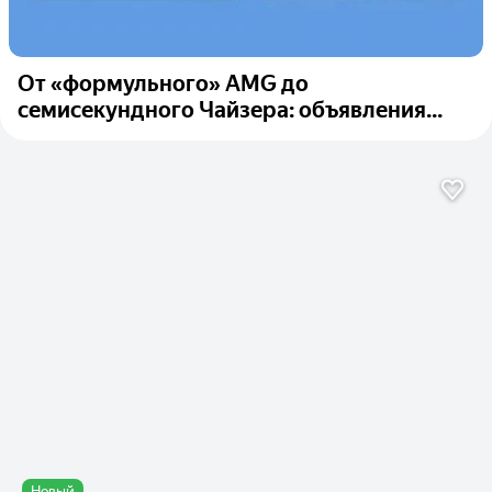
От «формульного» AMG до
семисекундного Чайзера: объявления...
Новый