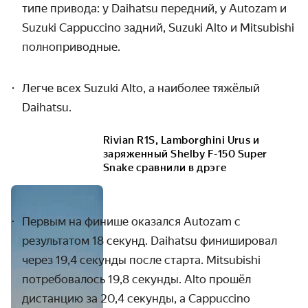
типе привода: у
Daihatsu
передний, у
Autozam
и
Suzuki
Cappuccino
задний,
Suzuki
Alto
и
Mitsubishi
полноприводные.
Легче всех
Suzuki
Alto
, а наиболее тяжёлый
Daihatsu
.
Rivian R1S, Lamborghini Urus и
заряженный Shelby F-150 Super
Snake сравнили в дрэге
Первым на финише оказался
Autozam
с
результатом 18 секунд.
Daihatsu
финишировал
через 19,4 секунды после старта.
Mitsubishi
потребовалось 19,8 секунды.
Alto
прошёл
дистанцию за 20,4 секунды, а
Cappuccino