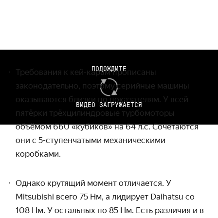
ПОДОЖДИТЕ
Требования к кей-карам прописаны
законодательно, поэтому серийные машины
оказываются близки по показателям. У всей
ВИДЕО ЗАГРУЖАЕТСЯ
пятёрки трёхцилиндровые турбомоторы
объёмом 660 «кубиков» на 64 л.с. Сочетаются
они с 5-ступенчатыми механическими
коробками.
Однако крутящий момент отличается. У
Mitsubishi
всего 75 Нм, а лидирует
Daihatsu
со
108 Нм. У остальных по 85 Нм. Есть различия и в