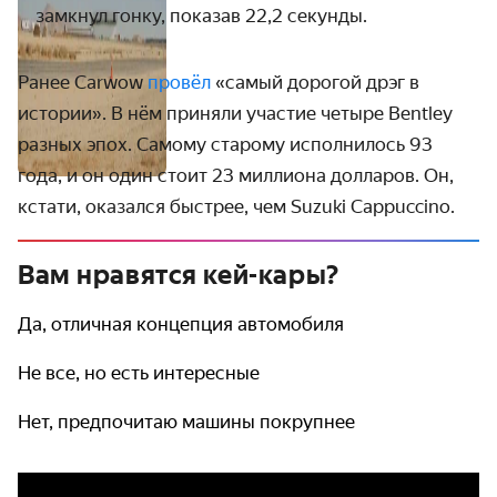
замкнул гонку, показав 22,2 секунды.
Ранее Carwow
провёл
«самый дорогой дрэг в
истории». В нём приняли участие четыре Bentley
разных эпох. Самому старому исполнилось 93
года, и он один стоит 23 миллиона долларов. Он,
кстати, оказался быстрее, чем Suzuki Cappuccino.
Вам нравятся кей-кары?
Да, отличная концепция автомобиля
Не все, но есть интересные
Нет, предпочитаю машины покрупнее