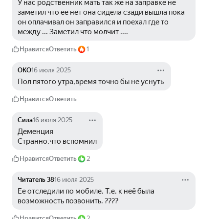
У нас родственник мать так же на заправке не 
заметил что ее нет она сидела сзади вышла пока 
он оплачивал он заправился и поехал где то 
между ... Заметил что молчит ....
Нравится
Ответить
1
ОКО
16 июля 2025
Пол пятого утра,время точно бы не уснуть 
Нравится
Ответить
Сила
16 июля 2025
Деменция 
Странно,что вспомнил
Нравится
Ответить
2
Читатель 38
16 июля 2025
Ее отследили по мобиле. Т.е. к неё была 
возможность позвонить. ????
Нравится
Ответить
2