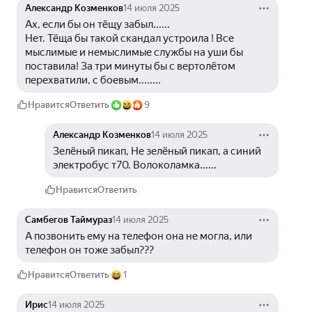
Александр Козменков
14 июля 2025
Ах, если бы он тёщу забыл......
Нет. Тёща бы такой скандал устроила ! Все 
мыслимые и немыслимые службы на уши бы 
поставила! За три минуты бы с вертолётом 
перехватили, с боевым........
Нравится
Ответить
9
Александр Козменков
14 июля 2025
Зелёный пикап, Не зелёный пикап, а синий 
электробус т70. Волоколамка......
Нравится
Ответить
Самбегов Таймураз
14 июля 2025
А позвонить ему на телефон она не могла, или 
телефон он тоже забыл???
Нравится
Ответить
1
Ирис
14 июля 2025