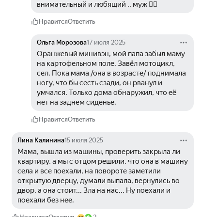
внимательный и любящий ,, муж 🤦‍♂️
Нравится
Ответить
Ольга Морозова
17 июля 2025
Оранжевый минивэн, мой папа забыл маму 
на картофельном поле. Завёл мотоцикл, 
сел. Пока мама /она в возрасте/ поднимала 
ногу, что бы сесть сзади, он рванул и 
умчался. Только дома обнаружил, что её 
нет на заднем сиденье. 
Нравится
Ответить
Лина Калинина
15 июля 2025
Мама, вышла из машины, проверить закрыла ли 
квартиру, а мы с отцом решили, что она в машину 
села и все поехали, на повороте заметили 
открытую дверцу, думали выпала, вернулись во 
двор, а она стоит... Зла на нас... Ну поехали и 
поехали без нее. 