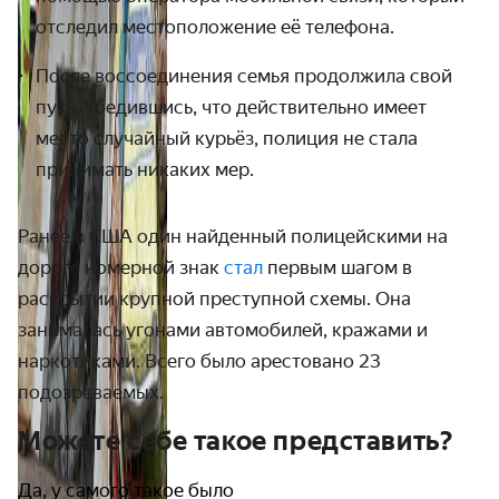
отследил местоположение её телефона.
После воссоединения семья продолжила свой
путь. Убедившись, что действительно имеет
место случайный курьёз, полиция не стала
принимать никаких мер.
Ранее в США один найденный полицейскими на
дороге номерной знак
стал
первым шагом в
раскрытии крупной преступной схемы. Она
занималась угонами автомобилей, кражами и
наркотиками. Всего было арестовано 23
подозреваемых
.
Можете себе такое представить?
Да, у самого такое было