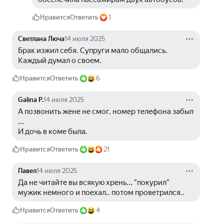
Нравится
Ответить
1
Светлана Люча
14 июля 2025
Брак изжил себя. Супруги мало общались. 
Каждый думал о своем. 
Нравится
Ответить
6
Galina P.
14 июля 2025
А позвонить жене не смог, номер телефона забыл 
...
И дочь в коме была.
Нравится
Ответить
21
Павел
14 июля 2025
Да не читайте вы всякую хрень.., "покурил" 
мужик немного и поехал.. потом проветрился..
Нравится
Ответить
4