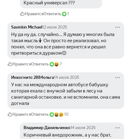
Красный универсал ???
Нравится
Ответить
1
Savinkin Michael
12 июля 2025
Ну да ну да, случайно... Я думаю у многих была 
такая мысль🤷 Он просто ее реализовал, но 
понял, что она все равно вернется и решил 
притвориться дураком😌
Нравится
Ответить
7
Инкогнито 2884ольга
14 июля 2025
У нас на международном автобусе бабушку 
которая ехала с внучкой забыли в лесу на 
санитарной остановке, и не вспомнили, она сама 
догнала
Нравится
Ответить
10
Владимир Данильченко
14 июля 2025
Коричневый внедорожник, а у нас брат, 