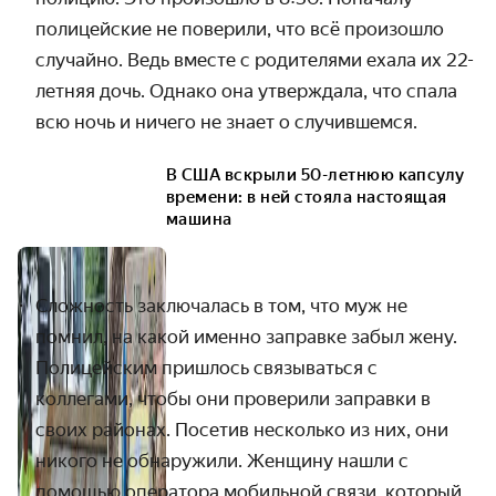
полицейские не поверили, что всё произошло
случайно. Ведь вместе с родителями ехала их 22-
летняя дочь. Однако она утверждала, что спала
всю ночь и ничего не знает о случившемся.
В США вскрыли 50-летнюю капсулу
времени: в ней стояла настоящая
машина
Сложность заключалась в том, что муж не
помнил, на какой именно заправке забыл жену.
Полицейским пришлось связываться с
коллегами, чтобы они проверили заправки в
своих районах. Посетив несколько из них, они
никого не обнаружили. Женщину нашли с
помощью оператора мобильной связи, который