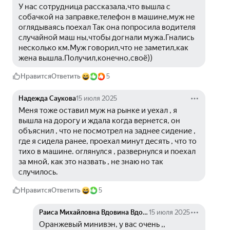
У нас сотрудница рассказала,что вышла с 
собачкой на заправке,телефон в машине,муж не 
оглядываясь поехал Так она попросила водителя 
случайной маш ны,чтобы догнали мужа.Гнались 
несколько км.Муж говорил,что не заметил,как 
жена вышла.Получил,конечно,своё))
Нравится
Ответить
5
Надежда Саукова
15 июля 2025
Меня тоже оставил муж на рынке и уехал , я 
вышла на дорогу и ждала когда вернется, он 
объяснил , что не посмотрел на заднее сидение , 
где я сидела ранее, проехал минут десять , что то 
тихо в машине. оглянулся , развернулся и поехал 
за мной, как это назвать , не знаю но так 
случилось.
Нравится
Ответить
5
Раиса Михайловна Вдовина Вдовина
15 июля 2025
Оранжевый минивэн, у вас очень ,, 