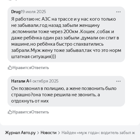
Drug
19 июля 2025
Я работаю нс АЗС на трассе и у нас кого только 
не забывали,год назад забыли женщину 
,вспомнили тоже через 200км .Кошек ,собак и 
даже ребёнка один раз забыли ,думали он спит в 
машине,но ребёнка быстро спахватились 
забрали.Муж жену тоже забывал,так что это норм 
штатная ситуация)))
Нравится
Ответить
Натали А
4 октября 2025
Он позвонил в полицию, а жене позвонить было 
страшно?она тоже решила не звонить, а 
отдохнуть от них
Нравится
Ответить
Журнал Авто.ру
Новости
Найден «муж года»: водитель забыл жен