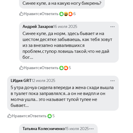
Синее купе, а на какую ногу бикрень?
Нравится
Ответить
6
Андрей Захаров
16 июля 2025
Синее купе, да норм, здесь бывает и на 
шестом десятке забываешь, как тебя зовут 
из за внезапно навалившихся 
проблем,ступор ловишь такой,что не дай 
бог...
Нравится
Ответить
5
LИдия GRT
12 июля 2025
5 утра дочуа сидела впереди а жена схади вышла 
в туалет пока заправлялся..а он не видпл и он 
молча ушла.. это называет тупой тупее не 
бывает...
Нравится
Ответить
5
Татьяна Колесниченко
15 июля 2025