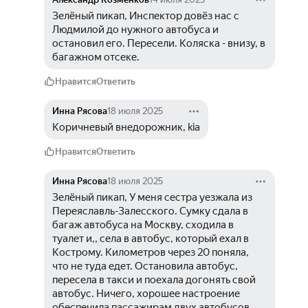
Зелёный пикап, Инспектор довёз нас с 
Людмилой до нужного автобуса и 
остановил его. Пересели. Коляска - внизу, в 
багажном отсеке.
Нравится
Ответить
Инна Рясова
18 июля 2025
Коричневый внедорожник, kia
Нравится
Ответить
Инна Рясова
18 июля 2025
Зелёный пикап, У меня сестра уезжала из 
Переяславль-Залесского. Сумку сдала в 
багаж автобуса на Москву, сходила в 
туалет и,, села в автобус, который ехал в 
Кострому. Километров через 20 поняла, 
что не туда едет. Остановила автобус, 
пересела в такси и поехала догонять свой 
автобус. Ничего, хорошее настроение 
обеспечила пассажирам двух автобусов. 