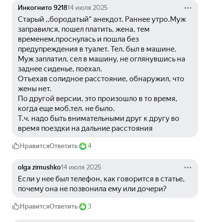
Инкогнито 9218
14 июля 2025
Старый ,,бородатый" анекдот. Раннее утро.Муж 
заправился, пошел платить, жена, тем 
временем,проснулась и пошла без 
предупреждения в туалет. Тел. был в машине.
Муж заплатил, сел в машину, не оглянувшись на 
заднее сиденье, поехал.
Отъехав солидное расстояние, обнаружил, что 
жены нет.
По другой версии, это произошло в то время, 
когда еще моб.тел. не было.
Т.ч. надо быть внимательными друг к другу во 
время поездки на дальние расстояния
Нравится
Ответить
4
olga zimushko
14 июля 2025
Если у нее был телефон, как говорится в статье, 
почему она не позвонила ему или дочери?
Нравится
Ответить
3