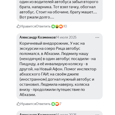
один из водителей автобуса забыл второго 
брата, напарника. Тот взял тачку, обогнал 
автобус. Стоит на обочине, брату машет.... 
Вот ржали долго....
Нравится
Ответить
10
Александр Козменков
14 июля 2025
Коричневый внедорожник, У нас на 
экскурсии на озеро Рица автобус 
поломался, в Абхазии. Людмилу нашу 
(неходячую) в один автобус посадили - на 
Пицунду, а её инвалидную коляску - в 
другой, на Новый Афон. Помог инспектор 
абхазского ГАИ; на своём джипе 
(иностранном) догнал нужный автобус и 
остановил. Людмила наверху, коляска 
внизу - продолжили путешествие по 
Абхазии.
Нравится
Ответить
7
Александр Козменков
14 июля 2025