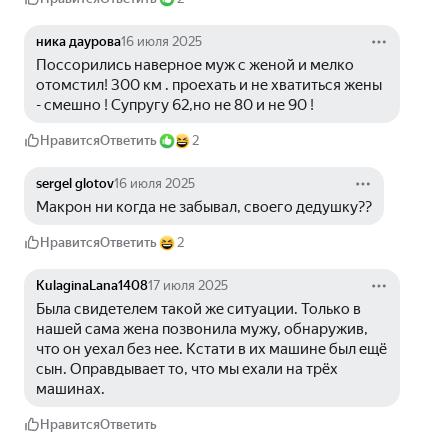
ника даурова
16 июля 2025
Поссорились наверное муж с женой и мелко 
отомстил! 300 км . проехать и не хватиться жены 
- смешно ! Супругу 62,но не 80 и не 90 ! 
Нравится
Ответить
2
sergel glotov
16 июля 2025
Макрон ни когда не забывал, своего дедушку??
Нравится
Ответить
2
KulaginaLana1408
17 июля 2025
Была свидетелем такой же ситуации. Только в 
нашей сама жена позвонила мужу, обнаружив, 
что он уехал без нее. Кстати в их машине был ещё 
сын. Оправдывает то, что мы ехали на трёх 
машинах.
Нравится
Ответить