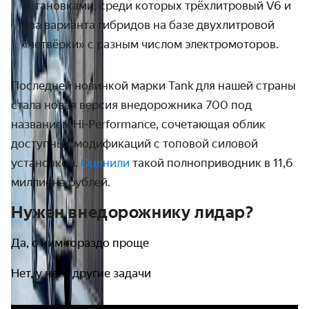
установками, среди которых
трёхлитровый V6 и
два варианта гибридов на базе двухлитровой
«четвёрки» с разным числом электромоторов.
Последней новинкой марки Tank для нашей страны
стала новая версия внедорожника 700 под
названием Hi-Performance
, сочетающая облик
д
оступных модификаций с топовой силовой
установкой.
Оценили
такой полноприводник в 11,6
миллиона рублей.
Нужен внедорожнику лидар?
Да, с ним гораздо проще
Нет, у него другие задачи