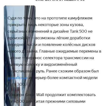
Судя по тому, что на прототипе камуфляжем
прикрыты лишь некоторые зоны кузова,
серьёзных изменений в дизайне Tank 500 не
произойдёт — возможны лёгкие доработки
передней части и появление колёсных дисков
нового дизайна. Главные ожидаемые перемены в
салоне — перенос селектора трансмиссии на
рулевую колонку и видоизменённый
двухспицевый руль. Ранее схожим образом был
доработан
интерьер более компактной модели
Tank 300.
Концерн Great Wall продолжит комплектовать
Tank 500 для Китая прежними силовыми