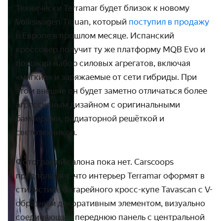
Технически Terramar будет близок к новому
Volkswagen Tiguan, который
поступил в продажу
в Европе в прошлом месяце. Испанский
кроссовер получит ту же платформу
MQB
Evo
и
похожий набор силовых агрегатов, включая
«мягкие» и заряжаемые от сети гибриды. При
этом внешне он будет заметно отличаться более
агрессивным дизайном с оригинальными
бамперами, радиаторной решёткой и
светотехникой.
Фотографий салона пока нет. Carscoops
предполагает, что интерьер Terramar оформят в
стилистике батарейного кросс-купе
Tavascan
с V-
образным декоративным элементом, визуально
соединяющим переднюю панель с центральной