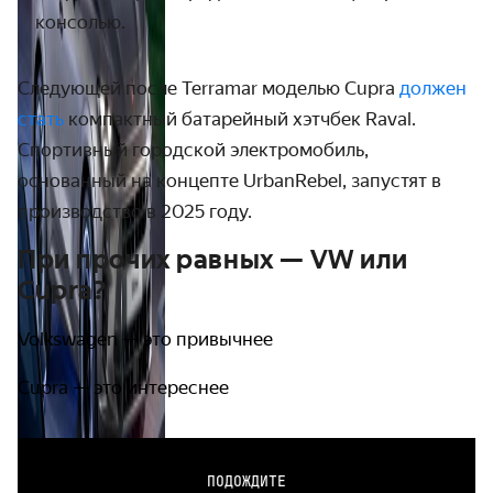
консолью.
Следующей после Terramar моделью Cupra
должен
стать
компактный батарейный хэтчбек
Raval
.
Спортивный городской электромобиль,
основанный на концепте UrbanRebel, запустят в
производство в 2025 году.
При прочих равных — VW или
Cupra?
Volkswagen — это привычнее
Cupra — это интереснее
ПОДОЖДИТЕ