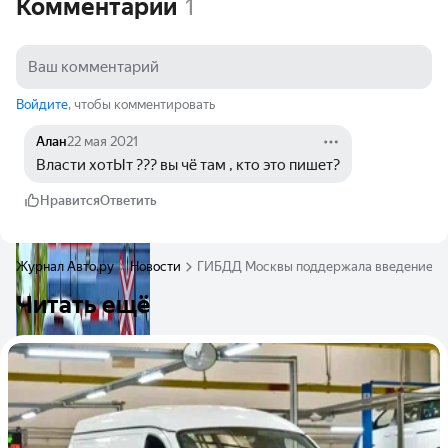
Комментарии
1
Войдите
, чтобы комментировать
Алан
22 мая 2021
Власти хотЫт ??? вы чё там , кто это пишет?
Нравится
Ответить
Журнал Авто.ру
Новости
ГИБДД Москвы поддержала введение лим
Читать ещё