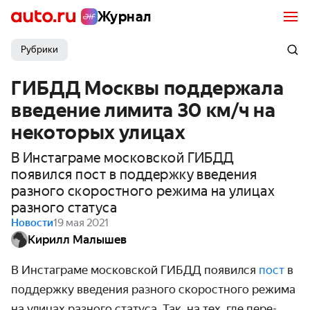
Журнал
Рубрики
ГИБДД Москвы поддержала
введение лимита 30 км/ч на
некоторых улицах
В Инстаграме московской ГИБДД
появился пост в поддержку введения
разного скоростного режима на улицах
разного статуса
Новости
19 мая 2021
Кирилл Малышев
В Инстаграме московской ГИБДД появился
пост
в
поддержку введения разного скоростного режима
на улицах разного статуса. Так, на тех, где пере­