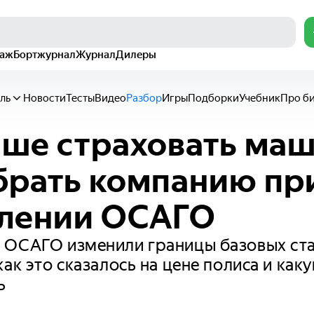
раж
Бортжурнал
Журнал
Дилеры
ль
Новости
Тесты
Видео
Разбор
Игры
Подборки
Учебник
Про б
чше страховать маш
брать компанию пр
лении ОСАГО
 ОСАГО изменили границы базовых ста
как это сказалось на цене полиса и ка
ь