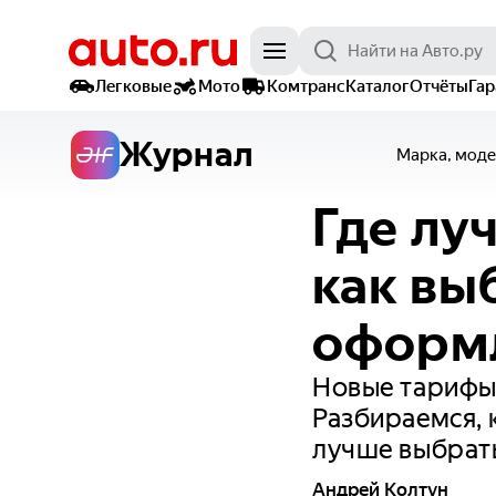
Легковые
Мото
Комтранс
Каталог
Отчёты
Га
Журнал
Марка, моде
Где лу
как вы
оформ
Новые тарифы
Разбираемся, 
лучше выбрат
Андрей Колтун