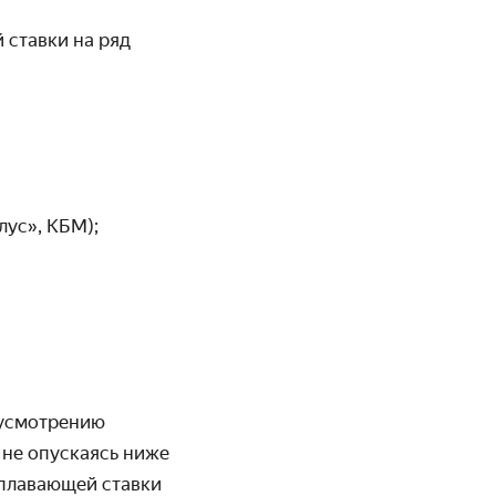
 ставки на ряд
ус», КБМ);
 усмотрению
 не опускаясь ниже
 плавающей ставки