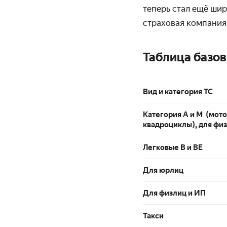
теперь стал ещё шир
страховая компания 
Таблица базов
Вид и категория ТС
Категория А и М (мот
квадроциклы), для фи
Легковые В и ВЕ
Для юрлиц
Для физлиц и ИП
Такси