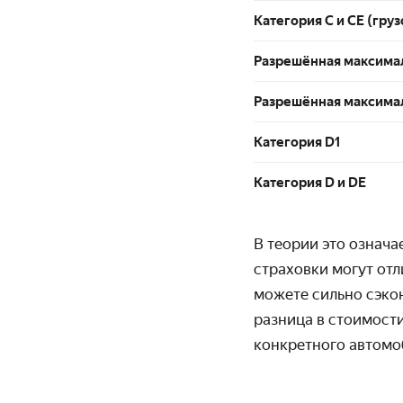
Категория С и СЕ (гру
Разрешённая максималь
Разрешённая максимал
Категория D1
Категория D и DE
В теории это означа
страховки могут отл
можете сильно сэко
разница в стоимости
конкретного автомо