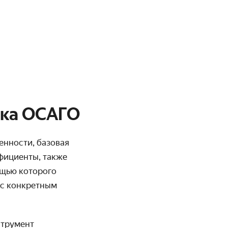
вка ОСАГО
енности, базовая
ффициенты, также
ощью которого
 с конкретным
струмент