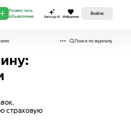
Разместить
Войти
объявление
Авто.ру AI
Избранное
изнес
Поиск по журналу
ину:
и
вок.
кую страховую