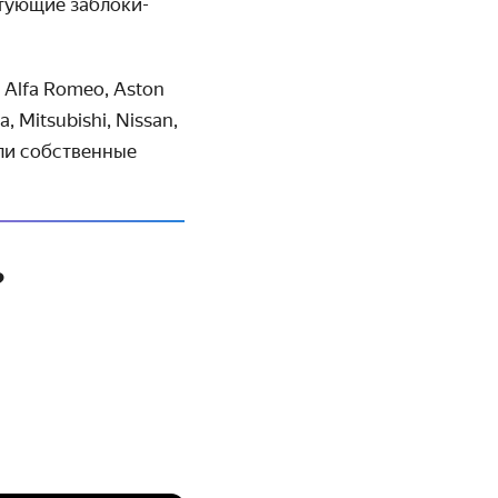
ту­ющие заблоки­
 Alfa Romeo, Aston
da, Mitsubishi, Nissan,
ли соб­ствен­ные
?