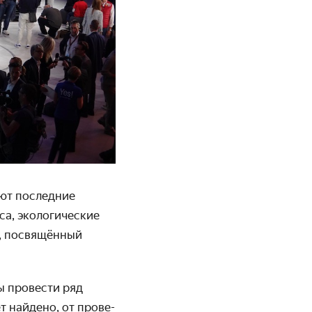
яют последние
а, экологи­ческие
м, посвящённый
ы провести ряд
т найдено, от прове­