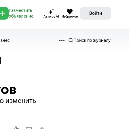
Разместить
Войти
объявление
Авто.ру AI
Избранное
изнес
Поиск по журналу
н
гов
о изменить