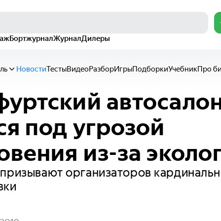
раж
Бортжурнал
Журнал
Дилеры
ль
Новости
Тесты
Видео
Разбор
Игры
Подборки
Учебник
Про б
уртский автосало
ся под угрозой
овения из-за эколо
 призывают организаторов кардинальн
вки