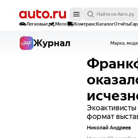
Легковые
Мото
Комтранс
Каталог
Отчёты
Га
Журнал
Марка, моде
Франкф
оказал
исчезн
Экоактивисты
формат выста
Николай Андреев