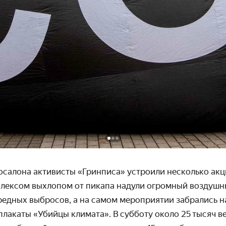
осалона активисты «Гринписа» устроили несколько акц
плексом выхлопом от пикапа надули огромный воздуш­н
редных выбросов, а на самом меро­приятии забрались 
 плакаты «Убийцы климата». В субботу около 25 тысяч в