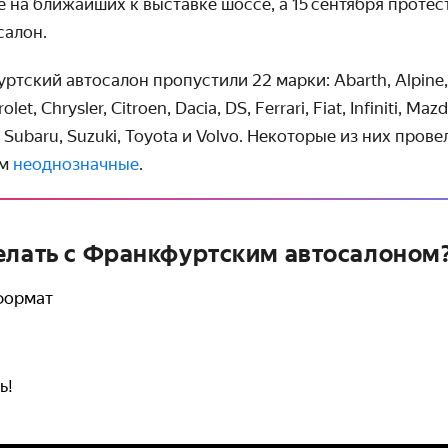
на ближайших к выставке шоссе, а 15 сентября протес
салон.
ртский автосалон про­пустили 22 марки: Abarth, Alpine,
olet, Chrysler, Citroen, Dacia, DS, Ferrari, Fiat, Infiniti, Maz
, Subaru, Suzuki, Toyota и Volvo. Некоторые из них прове
ём
неоднозначные
.
елать с Франкфуртским автосалоном
формат
ь!