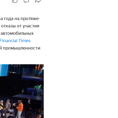
 года на про­тяже­
 отказы от участия
 автомо­бильных
Financial Times
й промыш­лен­ности