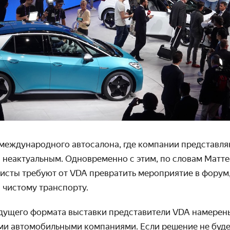
еждународного авто­салона, где компании пред­став­л
 неактуальным. Одно­временно с этим, по словам Маттес
висты требуют от VDA превратить меро­приятие в фору
 чистому транс­порту.
дущего формата выставки представи­тели VDA намерен
ми автомо­бильными компаниями. Если решение не буде