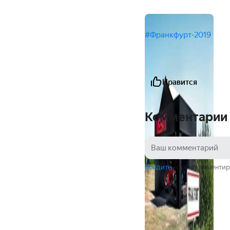
#Франкфурт-2019
Нравится
Комментарии
Войдите
, чтобы комментир