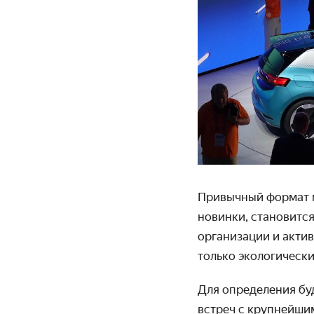
Привычный формат м
новинки, становится
органи­зации и акти
только экологи­чески
Для определения бу
встреч с крупней­ши