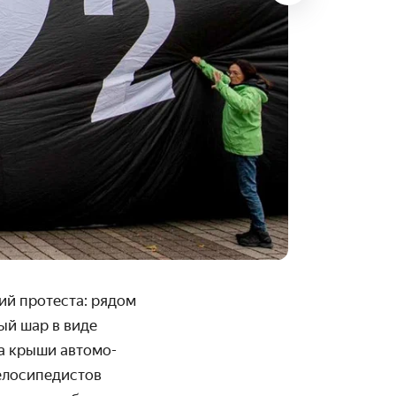
ий протеста: рядом
ый шар в виде
на крыши автомо­
елоси­педистов