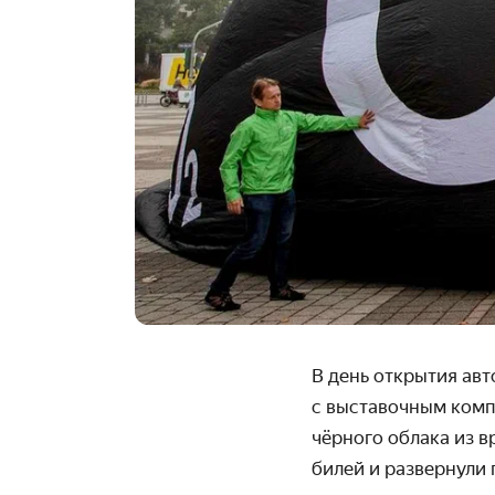
В день открытия авт
с выста­вочным ком
чёрного облака из в
билей и развер­нули