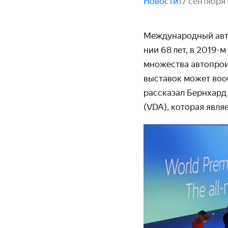
Новости
17 сентября
Международный авто
нии 68 лет, в
2019-м
множества автопро­и
выставок может воо
рассказал Бернхард
(VDA), которая явля