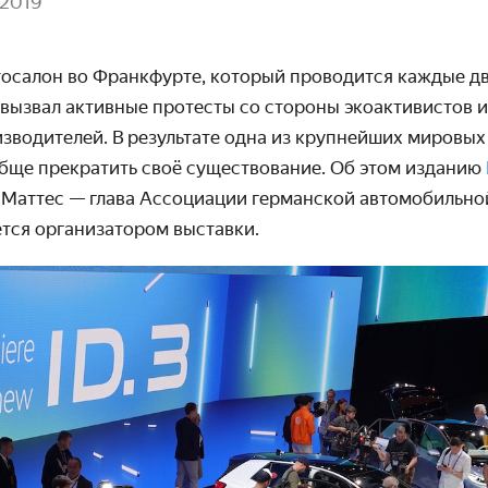
 2019
салон во Франкфурте, который про­водится каждые два
вызвал активные протесты со стороны экоакти­вистов и
зводителей. В результате одна из крупнейших мировых
бще прекратить своё существо­вание. Об этом изданию
 Маттес — глава Ассоциации германской автомо­бильно
ется органи­затором выставки.