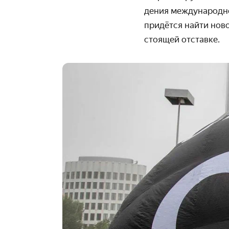
дения между­народно
придётся найти ново
стоящей отставке.