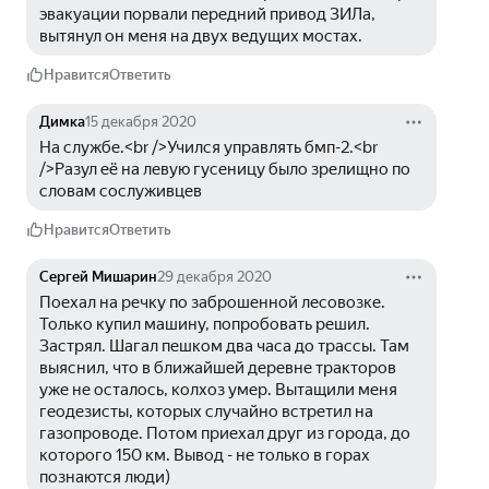
эвакуации порвали передний привод ЗИЛа, 
вытянул он меня на двух ведущих мостах.
Нравится
Ответить
Димка
15 декабря 2020
На службе.<br />Учился управлять бмп-2.<br 
/>Разул её на левую гусеницу было зрелищно по 
словам сослуживцев 
Нравится
Ответить
Сергей Мишарин
29 декабря 2020
Поехал на речку по заброшенной лесовозке. 
Только купил машину, попробовать решил. 
Застрял. Шагал пешком два часа до трассы. Там 
выяснил, что в ближайшей деревне тракторов 
уже не осталось, колхоз умер. Вытащили меня 
геодезисты, которых случайно встретил на 
газопроводе. Потом приехал друг из города, до 
которого 150 км. Вывод - не только в горах 
познаются люди)