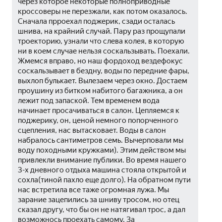
через которое некоторые полноприводные  
кроссоверы не перезжали, как потом оказалось. 
Сначала прроехал поджерик, сзади осталась 
шнива, на крайний случай. Пару раз прощупали 
троекторию, узнали что слева колея, в которую 
ни в коем случае нельзя соскальзывать. Поехали. 
Жмемся вправо, но наш фордоход вездефокус 
соскальзывает в бездну, воды по передние фары, 
выхлоп булькает. Вылезаем через окно. Достаем 
проушину из битком набитого багажника, а он 
лежит под запаской. Тем временем вода 
начинает просачиваться в салон. Цепляемся к 
поджерику, он, ценой немного попорченного 
сцепления, нас вытасковает. Воды в салон 
набралось сантиметров семь. Вычерповали мы 
воду походными кружками). Этим действом мы 
привлекли внимание публики. Во время нашего 
3-х дневного отдыха машина стояла открытой и 
сохла(тиной пахло еще долго). На обратном пути 
нас встретила все таже огромная лужа. Мы 
зарание зацепились за шниву тросом, но отец 
сказал другу, что бы он не натягивал трос, а дал 
возможнось проехать самому. За 