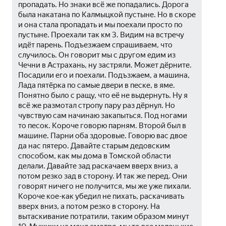
пропадать. Но знаки всë же попадались. Дорога 
была накатана по Калмыцкой пустыне. Но в скоре 
и она стала пропадать и мы поехали просто по 
пустыне. Проехали так км 3. Видим на встречу 
идëт парень. Подъезжаем спрашиваем, что 
случилось. Он говорит мы с другом едим из 
Чечни в Астрахань, ну застряли. Может дëрните. 
Посадили его и поехали. Подъзжаем, а машина, 
Лада пятëрка по самые двери в песке, в яме. 
Понятно было с ращу, что еë не выдернуть. Ну я 
всë же размотал стропу пару раз дëрнул. Но 
чувствую сам начинаю закапыться. Под ногами 
то песок. Короче говорю парням. Второй был в 
машине. Парни оба здоровые. Говорю вас двое 
да нас пятеро. Давайте старым дедовским 
способом, как мы дома в Томской области 
делали. Давайте зад раскачаем вверх вниз, а 
потом резко зад в сторону. И так же перед. Они 
говорят ничего не получится, мы же уже пихали. 
Короче кое-как убедил не пихать, раскачивать 
вверх вниз, а потом резко в сторону. На 
вытаскивание потратили, таким образом минут 