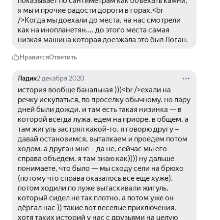
показывает по сантиметрам как объехать камни, 
я мы и прочие радости дороги в горах.<br 
/>Когда мы доехали до места, на нас смотрели 
как на инопланетян.... до этого места самая 
низкая машина которая доезжала это был Логан.
Нравится
Ответить
Ладик
2 декабря 2020
история вообще банальная )))<br />ехали на 
речку искупаться, по проселку обычному. но пару 
дней были дожди. и там есть такая низинка — в 
которой всегда лужа. едем на приоре, в общем, а 
там жигуль застрял какой-то. я говорю другу – 
давай остановимся, выталкаем и проедем потом 
ходом. а друган мне – да не, сейчас мы его 
справа объедем, я там знаю как)))) ну дальше 
понимаете, что было — мы сходу сели на брюхо 
(потому что справа оказалось все еще хуже), 
потом ходили по луже вытаскивали жигуль, 
который сидел не так плотно, а потом уже он 
дёргал нас )) такие вот веселые приключения. 
хотя таких историй у нас с друзьями на целую 