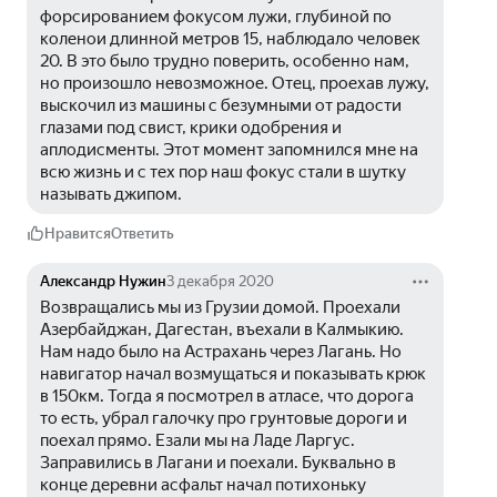
форсированием фокусом лужи, глубиной по 
коленои длинной метров 15, наблюдало человек 
20. В это было трудно поверить, особенно нам, 
но произошло невозможное. Отец, проехав лужу, 
выскочил из машины с безумными от радости 
глазами под свист, крики одобрения и 
аплодисменты. Этот момент запомнился мне на 
всю жизнь и с тех пор наш фокус стали в шутку 
называть джипом.
Нравится
Ответить
Александр Нужин
3 декабря 2020
Возвращались мы из Грузии домой. Проехали 
Азербайджан, Дагестан, въехали в Калмыкию. 
Нам надо было на Астрахань через Лагань. Но 
навигатор начал возмущаться и показывать крюк 
в 150км. Тогда я посмотрел в атласе, что дорога 
то есть, убрал галочку про грунтовые дороги и 
поехал прямо. Езали мы на Ладе Ларгус. 
Заправились в Лагани и поехали. Буквально в 
конце деревни асфальт начал потихоньку 