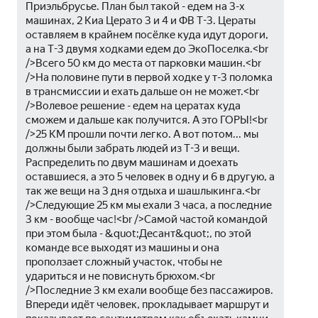
Приэльбрусье. План был такой - едем на 3-х 
машинах, 2 Киа Церато 3 и 4 и ФВ Т-3. Цераты 
оставляем в крайнем посёлке куда идут дороги, 
а на Т-3 двумя ходками едем до ЭкоПоселка.<br 
/>Всего 50 км до места от парковки машин.<br 
/>На половине пути в первой ходке у т-3 поломка 
в трансмиссии и ехать дальше он не может.<br 
/>Волевое решение - едем на цератах куда 
сможем и дальше как получится. А это ГОРЫ!<br 
/>25 КМ прошли почти легко. А вот потом... мы 
должны были забрать людей из Т-3 и вещи. 
Распределить по двум машинам и доехать 
оставшиеся, а это 5 человек в одну и 6 в другую, а 
так же вещи на 3 дня отдыха и шашлыкинга.<br 
/>Следующие 25 км мы ехали 3 часа, а последние 
3 км - вообще час!<br />Самой частой командой 
при этом была - &quot;Десант&quot;, по этой 
команде все выходят из машины и она 
проползает сложный участок, чтобы не 
удариться и не повиснуть брюхом.<br 
/>Последние 3 км ехали вообще без пассажиров. 
Впереди идёт человек, прокладывает маршрут и 