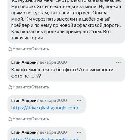
10. Мужики на меня смотря, мы то все маленькие. 
Ну говорю. Хотите ехать едьте за мной. Ну поехал 
прямо по кустам, как навигатор вëл. Они за 
мной. Км через пять выехали на щебëночный 
грейдер и по нему до новой асфальтовой дороги. 
Как оказалось проехали примерно 25 км. Вот 
такая история.
Нравится
Ответить
Егин Андрей
7 декабря 2020
Какой смысл текста без фото? А возможности 
фото нет...???
Нравится
Ответить
Егин Андрей
7 декабря 2020
https://drive.g&shy;oogle.com/…
Нравится
Ответить
Егин Андрей
7 декабря 2020
https://drive.g&shy;oogle.com/…