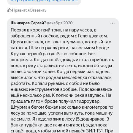
Нравится
Ответить
Шинкарев Сергей
7 декабря 2020
Поехал в короткий трип, на пару часов, в 
заброшенный посёлок, рядом с Геленджиком. 
Дороги не знал, но взял штурмана, который там 
катался. Шли по руслу реки, на восьмом броде 
Крузак первый раз ушёл по лобовое. Без 
шноркеля. Когда пошёл дождь и стала прибывать 
вода, в реку старались не лезть, искали объезды 
по лесовозной колее. Когда первый раз подсел, 
выяснилось, что родная мехлебёдка отказалась 
работать. Копали руками, с собой не было 
никаких инструментов вообще. Подсаживались 
ещё несколько раз. К полночи река вздулась. На 
тридцать пятом броде получил гидроудар. 
Штурман бегом бежал несколько километров по 
лесу за помощью, успели вытянуть, пока машину 
не смыло. Я неделю жил в лесу (5 дошираков, 3 
банки тушёнки, две пачки сигарет), ждал пока 
спадёт вода, чтобы за мной пришёл ЗИЛ-131. При 