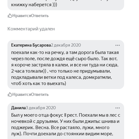
книжку наберется )))
Нравится
Ответить
Комментарий удален
Екатерина Бусарова
2 декабря 2020
поехали как-то на речку, а там дорога была такая 
через поле, после дождя ещё сыро было. Так вот, 
я короче застряла в калеи, и все ни туда ни сюда, 
2 часа толкали)) , что только не придумывали, 
подкладывали ветки под калеса, домкратмли, 
чтоб хоть как то выехать)
Нравится
Ответить
Данила
3 декабря 2020
Был у моего отца фокус ll рест. Поехали мы в лес с 
ночевкой с друзьями. У них были джипы: шнива и 
поджерик. Весна. Все растаяло, лужи, много 
луж). Почти доехали до стоянкии видим море, 