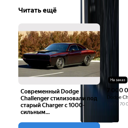
Читать ещё
На заказ
7 000 
Современный Dodge
Dodge Cha
Challenger стилизовали под
1969 / 70 
старый Charger с 1000-
сильным...