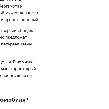
бергамота и
ной мужественности
й и провокационный.
 версии Charger.
рую предложат
й батареей. Цены
елей. В их число
и маслкар, который
снастят, пока не
томобиля?