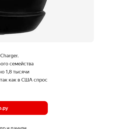
Charger.
вого семейства
о 1,8 тысячи
 так как в США спрос
о.ру
р и пачули,