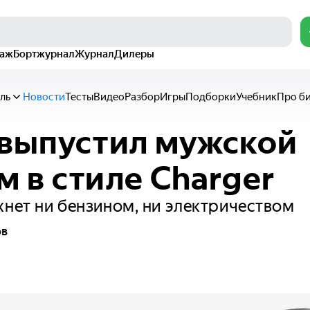
раж
Бортжурнал
Журнал
Дилеры
ль
Новости
Тесты
Видео
Разбор
Игры
Подборки
Учебник
Про б
выпустил мужской
 в стиле Charger
хнет ни бензином, ни электричеством
ов