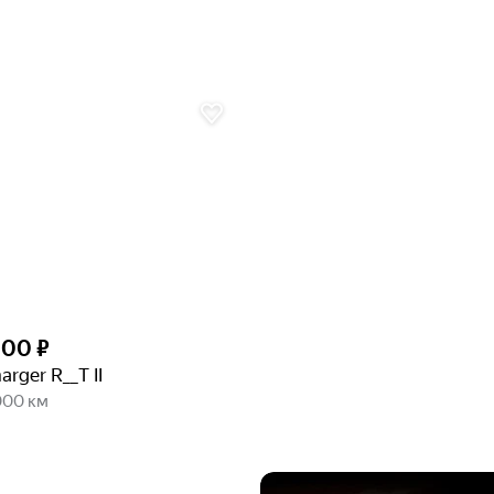
000 ₽
rger R__T II
000 км