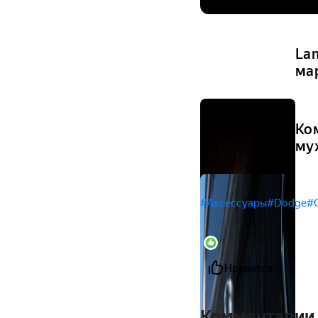
La
ма
Ко
му
#Аксессуары
#Dodge
#C
1
Нравится
Комментарии