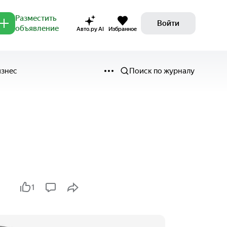
Разместить
Войти
объявление
Авто.ру AI
Избранное
изнес
Поиск по журналу
1