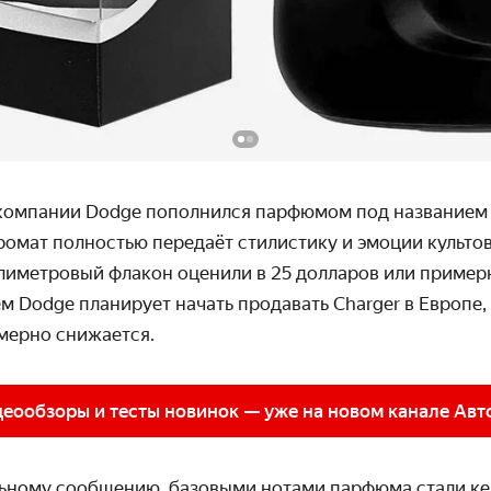
компании Dodge пополнился парфюмом под названием 
ромат полностью передаёт стилистику и эмоции культо
лиметровый флакон оценили в 25 долларов или примерн
м Dodge планирует начать продавать Charger в Европе,
омерно снижается.
еообзоры и тесты новинок — уже на новом канале Авт
ьному сообщению, базовыми нотами парфюма стали кед