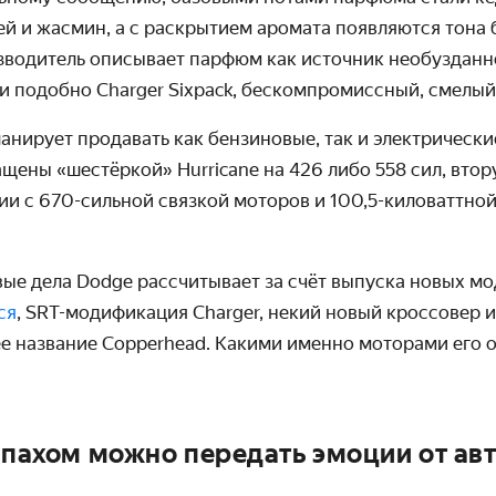
й и жасмин, а с раскрытием аромата появляются тона 
зводитель описывает парфюм как источник необуздан
и подобно Charger Sixpack, бескомпромиссный, смелы
анирует продавать как бензиновые, так и электрические
щены «шестёркой» Hurricane на 426 либо 558 сил, вто
ии с 670-сильной связкой моторов и 100,5-киловаттно
ые дела Dodge рассчитывает за счёт выпуска новых мод
ся
, SRT-модификация Charger, некий новый кроссовер 
е название Copperhead. Какими именно моторами его о
запахом можно передать эмоции от ав