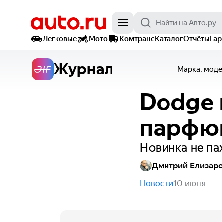
Легковые
Мото
Комтранс
Каталог
Отчёты
Га
Журнал
Марка, моде
Dodge 
парфюм
Новинка не па
Дмитрий Елизар
Новости
10 июня