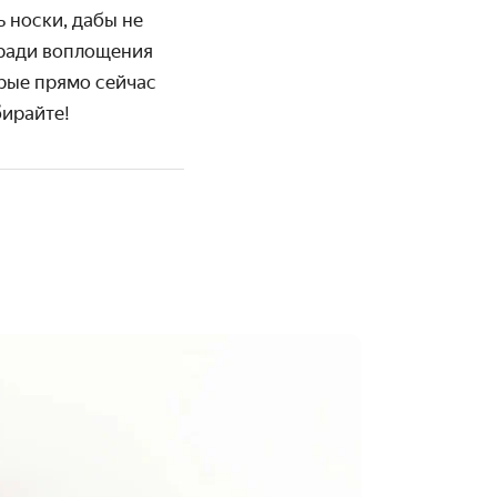
 носки, дабы не
 ради воплощения
орые прямо сейчас
бирайте!