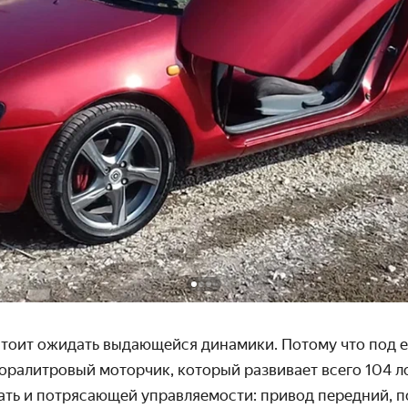
стоит ожидать выдающейся динамики. Потому что под е
ора­литровый моторчик, который развивает всего 104 
дать и потрясающей управ­ляемости: привод передний, 