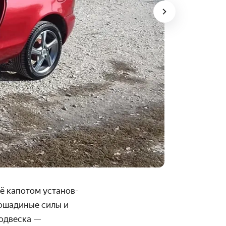
ё капотом установ­
лошадиные силы и
подвеска —