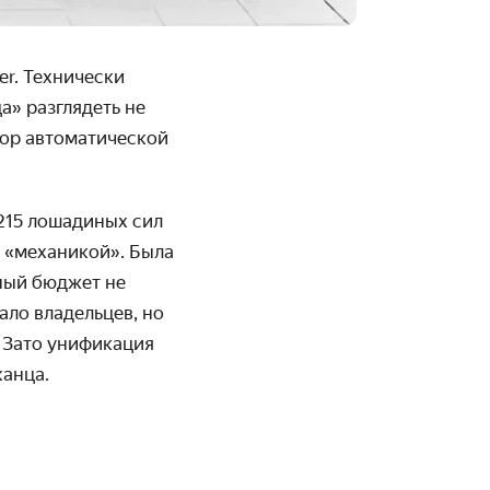
er. Технически
а» разглядеть не
тор автомати­ческой
215 лошадиных сил
й «механикой». Была
нный бюджет не
ало владельцев, но
. Зато унификация
канца.