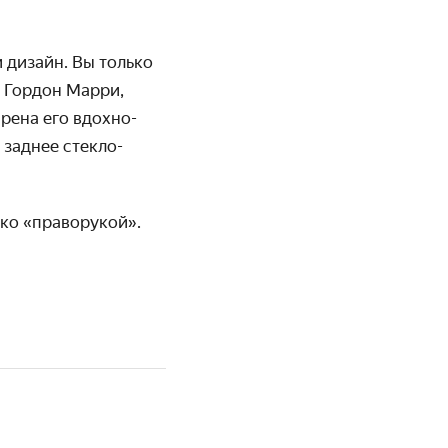
 дизайн. Вы только
е Гордон Марри,
рена его вдохно­
 заднее стекло-
ько «праворукой».