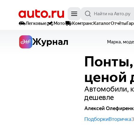
Легковые
Мото
Комтранс
Каталог
Отчёты
Га
Журнал
Марка, моде
Понты,
ценой 
Автомобили, к
дешевле
Алексей Олефиренк
Подборки
Вторичка
3