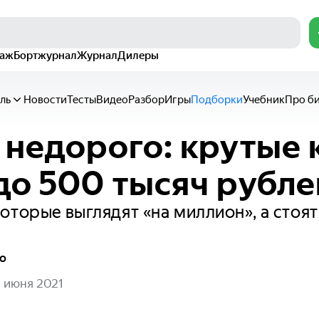
раж
Бортжурнал
Журнал
Дилеры
ль
Новости
Тесты
Видео
Разбор
Игры
Подборки
Учебник
Про б
 недорого: крутые 
до 500 тысяч рубле
оторые выглядят «на миллион», а стоят
о
 июня 2021