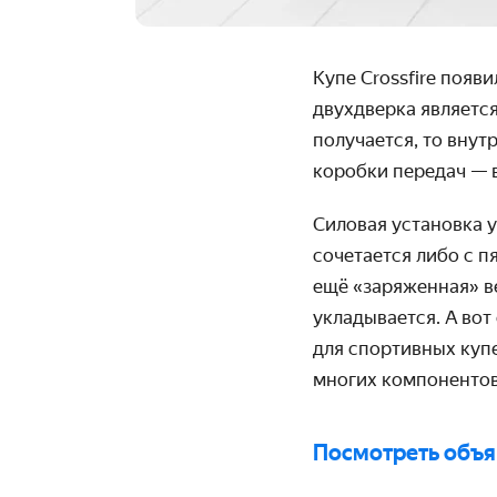
Купе Crossfire появ
двухдверка является
получается, то внут
коробки передач — 
Силовая установка 
сочетается либо с п
ещё «заряженная» в
уклады­вается. А во
для спортив­ных куп
многих компо­нентов
Посмотреть объ