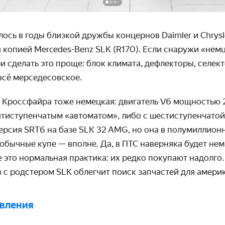
илось в годы близкой дружбы концернов Daimler и Chrysl
 копией Mercedes-Benz SLK (R170). Если снаружи «немц
ри сделать это проще: блок климата, дефлекторы, селек
всё мерседесовское.
у Кроссфайра тоже немецкая: двигатель V6 мощностью 
ятиступенчатым «автоматом», либо с шестиступен­чато
ерсия SRT6 на базе SLK 32 AMG, но она в полумилли­о
т обычные купе — вполне. Да, в ПТС наверняка будет нем
е это нормальная практика: их редко покупают надолго
 с родстером SLK облегчит поиск запчастей для амери
явления