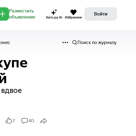
Разместить
Войти
объявление
Авто.ру AI
Избранное
изнес
Поиск по журналу
купе
й
 вдвое
7
40