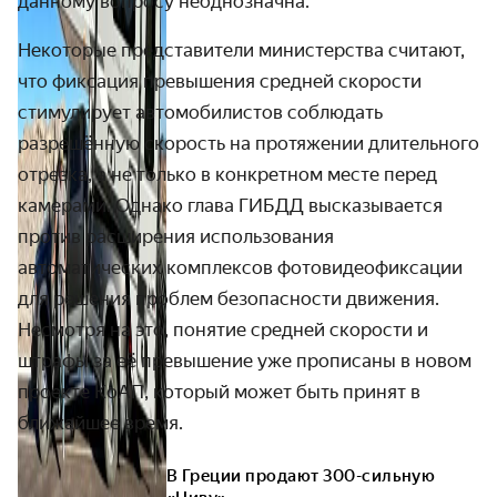
данному вопросу неоднозначна.
Некоторые представители министерства считают,
что фиксация превышения средней скорости
стимулирует автомобилистов соблюдать
разрешённую скорость на протяжении длительного
отрезка, а не только в конкретном месте перед
камерами. Однако глава ГИБДД высказывается
против расширения использования
автоматических комплексов фотовидеофиксации
для решения проблем безопасности движения.
Несмотря на это, понятие средней скорости и
штрафы за её превышение уже прописаны в новом
проекте КоАП, который может быть принят в
ближайшее время.
В Греции продают 300-сильную