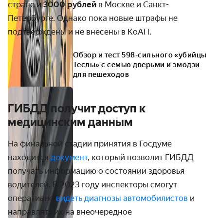
стране и
3000 рублей
в Москве и Санкт-
Петербурге. Однако пока новые штрафы не
подтверждены и не внесены в КоАП.
Обзор и тест 598-сильного «убийцы
Теслы» с семью дверьми и эмодзи
для пешеходов
ГИБДД получит доступ к
медицинским данным
На финальной стадии принятия в Госдуме
находится
документ
, который позволит ГИБДД
получать информацию о состоянии здоровья
водителей. В 2023 году инспекторы смогут
оперативно
видеть диагнозы автомобилистов
и
направлять их на внеочередное