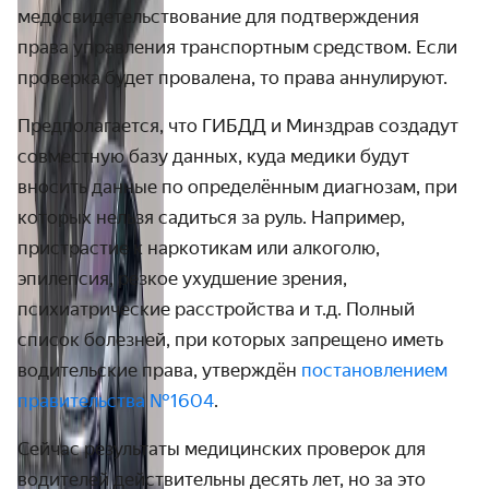
медосвидетельствование для подтверждения
права управления транспортным средством. Если
проверка будет провалена, то права аннулируют.
Предполагается, что ГИБДД и Минздрав создадут
совместную базу данных, куда медики будут
вносить данные по определённым диагнозам, при
которых нельзя садиться за руль. Например,
пристрастие к наркотикам или алкоголю,
эпилепсия, резкое ухудшение зрения,
психиатрические расстройства и т.д. Полный
список болезней, при которых запрещено иметь
водительские права, утверждён
постановлением
правительства №1604
.
Сейчас результаты медицинских проверок для
водителей действительны десять лет, но за это