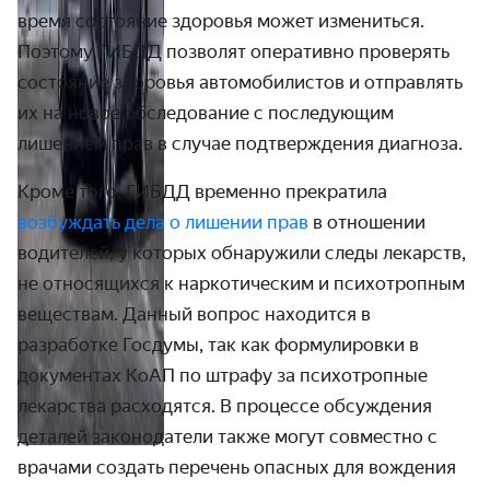
время состояние здоровья может измениться.
Поэтому ГИБДД позволят оперативно проверять
состояние здоровья автомобилистов и отправлять
их на новое обследование с последующим
лишением прав в случае подтверждения диагноза.
Кроме того, ГИБДД временно прекратила
возбуждать дела о лишении прав
в отношении
водителей, у которых обнаружили следы лекарств,
не относящихся к наркотическим и психотропным
веществам. Данный вопрос находится в
разработке Госдумы, так как формулировки в
документах КоАП по штрафу за психотропные
лекарства расходятся. В процессе обсуждения
деталей законодатели также могут совместно с
врачами создать перечень опасных для вождения