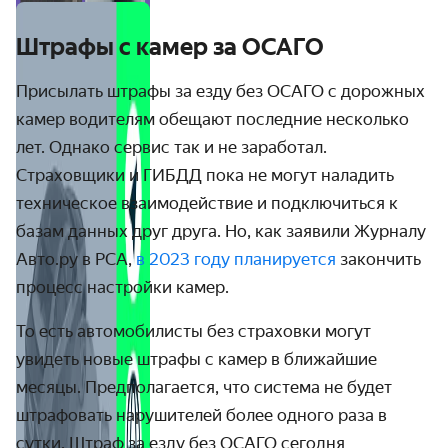
Штрафы с камер за ОСАГО
Присылать штрафы за езду без ОСАГО с дорожных
камер водителям обещают последние несколько
лет. Однако сервис так и не заработал.
Страховщики и ГИБДД пока не могут наладить
техническое взаимодействие и подключиться к
базам данных друг друга. Но, как заявили Журналу
Авто.ру в РСА,
в 2023 году планируется
закончить
процесс настройки камер.
То есть автомобилисты без страховки могут
увидеть новые штрафы с камер в ближайшие
месяцы. Предполагается, что система не будет
штрафовать нарушителей более одного раза в
сутки. Штраф за езду без ОСАГО сегодня