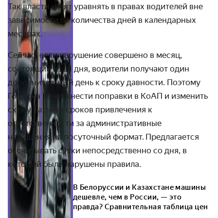
Так власти хотят уравнять в правах водителей вне
зависимости от количества дней в календарных
месяцах.
Сейчас, если нарушение совершено в месяц,
состоящий из 31 дня, водители получают один
дополнительный день к сроку давности. Поэтому
Госдума хочет внести поправки в КоАП и изменить
схему расчёта сроков привлечения к
ответственности за административные
нарушения
на посуточный формат
.
Предлагается
отсчитывать сутки непосредственно со дня, в
который были нарушены правила.
В Белоруссии и Казахстане машины
дешевле, чем в России, — это
правда? Сравнительная таблица цен