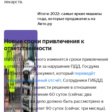
лекарств.
Итоги-2022: самые яркие машины
года, которые продавались на
Авто.ру
Новые сроки привлечения к
ответственности
В 2023 году немного изменятся сроки привлечения
к ответственности за нарушение ПДД. Госдума
рассматривает документ, который
переведёт
сроки на посуточный отсчёт
. Сотрудники ГИБДД
обязаны будут вынести решение в отношении
нарушителя в течение 60 суток (сейчас два
месяца). А если дело должно быть рассмотрено в
суде, на это выделят 90 суток (сейчас три месяца).