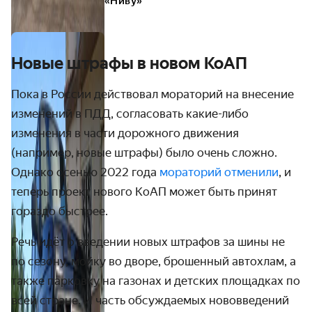
«Ниву»
Новые штрафы в новом КоАП
Пока в России действовал мораторий на внесение
изменений в ПДД, согласовать какие-либо
изменения в части дорожного движения
(например, новые штрафы) было очень сложно.
Однако осенью 2022 года
мораторий отменили
,
и
теперь проект нового КоАП может быть принят
гораздо быстрее.
Речь идёт о введении новых штрафов за шины не
по сезону, мойку во дворе, брошенный автохлам, а
также парковку на газонах и детских площадках по
всей стране. И часть обсуждаемых нововведений