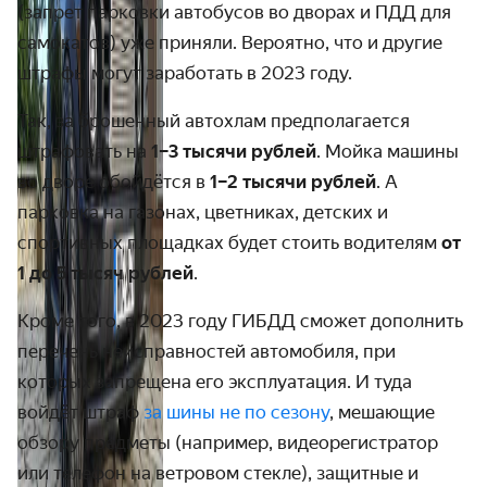
(запрет парковки автобусов во дворах и ПДД для
самокатов) уже приняли. Вероятно, что и другие
штрафы могут заработать в 2023 году.
Так, за брошенный автохлам предполагается
штрафовать на
1–3 тысячи рублей
. Мойка машины
во дворе обойдётся в
1–2 тысячи рублей
. А
парковка на газонах, цветниках, детских и
спортивных площадках будет стоить водителям
от
1 до 5 тысяч рублей
.
Кроме того, в 2023 году ГИБДД сможет дополнить
перечень неисправностей автомобиля, при
которых запрещена его эксплуатация. И туда
войдёт штраф
за шины не по сезону
, мешающие
обзору предметы (например, видеорегистратор
или телефон на ветровом стекле), защитные и