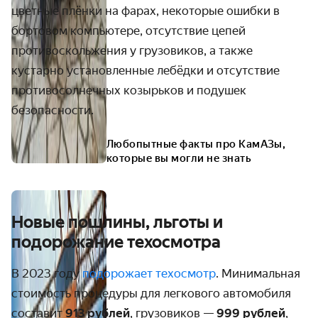
цветные плёнки на фарах, некоторые ошибки в
бортовом компьютере, отсутствие цепей
противоскольжения у грузовиков, а также
кустарно установленные лебёдки и отсутствие
противосолнечных козырьков и подушек
безопасности.
Любопытные факты про КамАЗы,
которые вы могли не знать
Новые пошлины, льготы и
подорожание техосмотра
В 2023 году
подорожает техосмотр
. Минимальная
стоимость процедуры для легкового автомобиля
составит
913 рублей
, грузовиков —
999 рублей
,