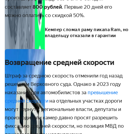
составляет
800 рублей
. Первые 20 дней его
можно оплатить со скидкой 50%.
Кемпер сломал раму пикапа Ram, но
владельцу отказали в гарантии
Возвращение средней скорости
Штраф за среднюю скорость отменили год назад
решением Верховного суда. Однако в 2023 году
наказание для автомобилистов за
превышение
средней скорости
на отдельных участках дороги
могут вернуть: региональные власти, депутаты и
производители камер давно просят разрешить
фиксацию средней скорости, но позиция МВД по