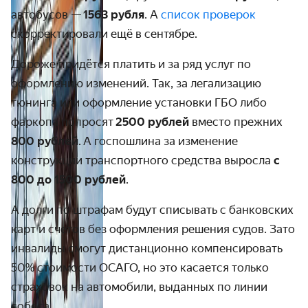
автобусов —
1563
рубля
. А
список проверок
скорректировали ещё в сентябре.
Дороже придётся платить и за ряд услуг по
оформлению изменений. Так, за легализацию
тюнинга или оформление установки ГБО либо
фаркопа попросят
2500 рублей
вместо прежних
800 рублей
. А госпошлина за изменение
конструкции транспортного средства выросла
с
800 до 1500 рублей
.
А долги по штрафам будут списывать с банковских
карт и счетов без оформления решения судов. Зато
инвалиды смогут дистанционно компенсировать
50% стоимости ОСАГО, но это касается только
страховок на автомобили, выданных по линии
собеса.