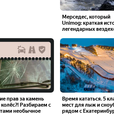
Мерседес, который
Unimog: краткая ист
легендарных вездех
е прав за камень
Время кататься. 5 к
 колёс?! Разбираем с
мест для лыж и сно
ртами необычное
рядом с Екатеринбу