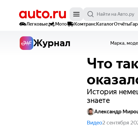
Легковые
Мото
Комтранс
Каталог
Отчёты
Га
Журнал
Марка, моде
Что та
оказал
История немец
знаете
Александр Миро
Видео
2 сентября 20