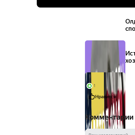
Нет
Ол
сп
Ис
хо
1
Нравится
Комментарии