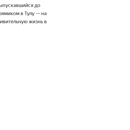
ыпускав­шийся до
рямиком в Тулу — на
дивитель­ную жизнь в