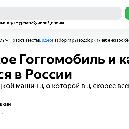
раж
Бортжурнал
Журнал
Дилеры
ль
Новости
Тесты
Видео
Разбор
Игры
Подборки
Учебник
Про б
кое Гоггомобиль и к
ся в России
кой машины, о которой вы, скорее всег
шкин
21