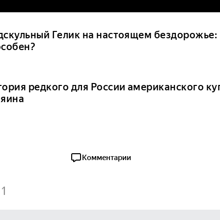
дскульный Гелик на настоящем бездорожье: 
особен?
тория редкого для России американского куп
зяина
Комментарии
1