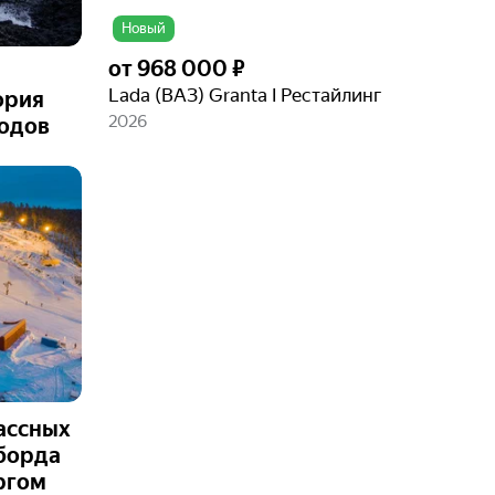
Новый
от
968 000 ₽
Lada (ВАЗ) Granta I Рестайлинг
ория
2026
одов
лассных
уборда
ргом