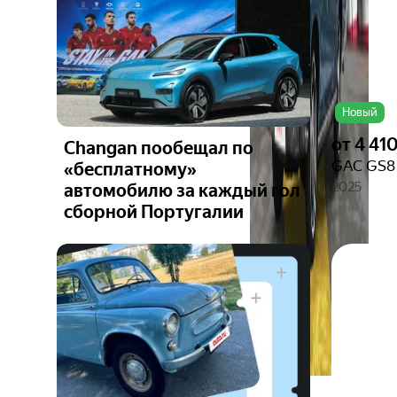
Новый
от
4 41
Changan пообещал по
GAC GS8 
«бесплатному»
2025
автомобилю за каждый гол
сборной Португалии