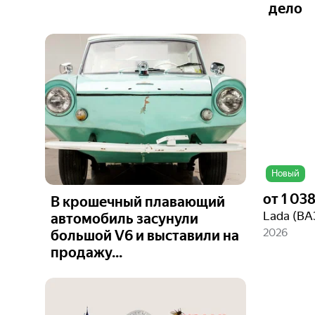
дело
Ещё 2
фото
Новый
от
1 03
В крошечный плавающий
автомобиль засунули
2026
большой V6 и выставили на
продажу...