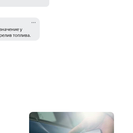
начение у 
ерелив топлива.