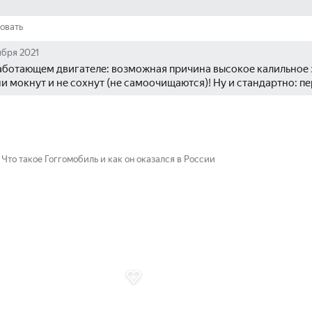
овать
ября 2021
работающем двигателе: возможная причина высокое калильное з
ни мокнут и не сохнут (не самоочищаются)! Ну и стандартно: п
Что такое Гоггомобиль и как он оказался в России