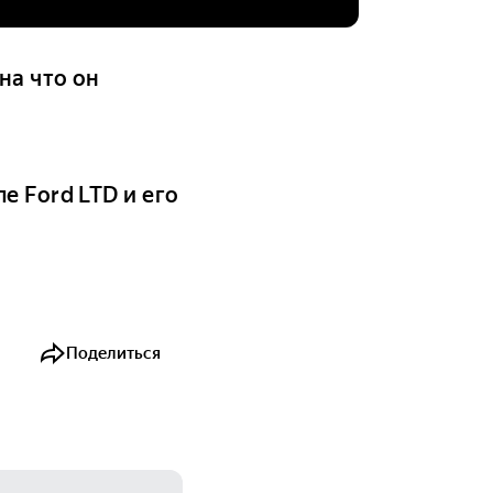
на что он
е Ford LTD и его
Поделиться