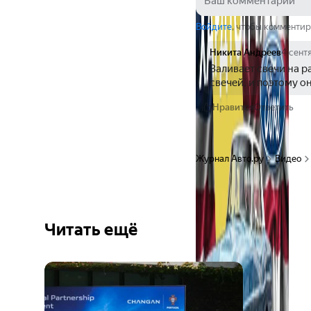
Войдите
, чтобы комментир
Никита Андреев
4 сент
Заливает свечи на 
свечей, и поэтому о
Нравится
Ответить
Журнал Авто.ру
Видео
Читать ещё
Ещё 2
фото