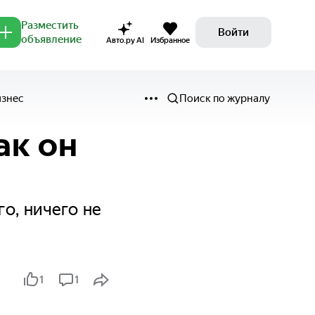
Разместить
Войти
объявление
Авто.ру AI
Избранное
изнес
Поиск по журналу
ак он
о, ничего не
1
1