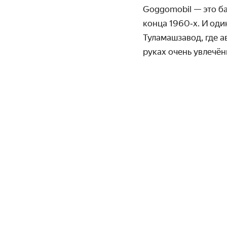
Goggomobil — это б
конца 1960‑х. И оди
Туламаш­завод, где 
руках очень увлечён