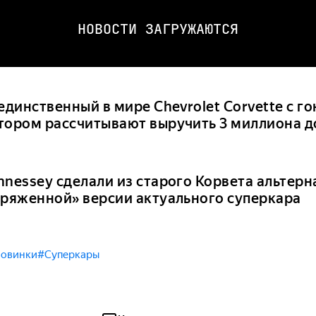
НОВОСТИ ЗАГРУЖАЮТСЯ
единственный в мире Chevrolet Corvette с г
тором рассчитывают выручить 3 миллиона д
nnessey сделали из старого Корвета альтерн
аряженной» версии актуального суперкара
овинки
#Суперкары