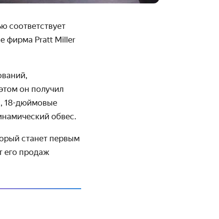
ью соответствует
 фирма Pratt Miller
ований,
этом он получил
, 18-дюймовые
инамический обвес.
орый станет первым
т его продаж