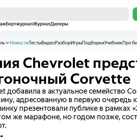
раж
Бортжурнал
Журнал
Дилеры
ль
Новости
Тесты
Видео
Разбор
Игры
Подборки
Учебник
Про б
ия Chevrolet предс
гоночный Corvette
et добавила в актуальное семейство Co
ину, адресованную в первую очередь 
инку презентовали публике в рамках «
том же марафоне, но годом позже, сост
т.
ов