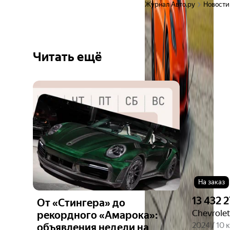
Журнал Авто.ру
Новости
Читать ещё
Ещё 6
фото
На заказ
13 432 2
От «Стингера» до
Chevrolet
рекордного «Амарока»:
2024 / 10 
объявления недели на