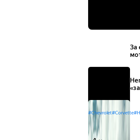
За 
мо
He
«з
#Chevrolet
#Corvette
#Н