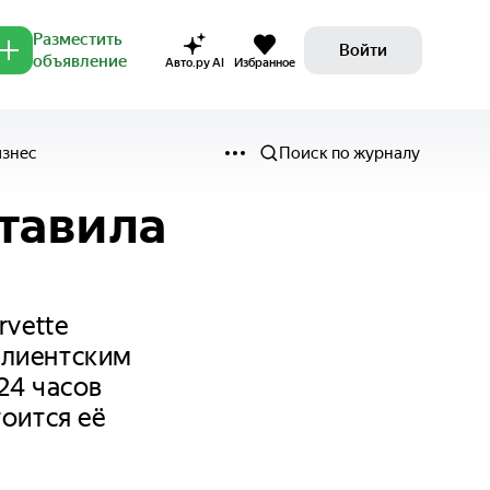
Разместить
Войти
объявление
Авто.ру AI
Избранное
изнес
Поиск по журналу
тавила
rvette
клиентским
24 часов
оится её