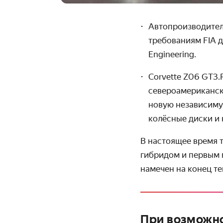
Автопроизводитель
требованиям FIA д
Engineering.
Corvette
Z
06
GT
3.
североамерикански
новую независиму
колёсные диски и 
В настоящее время 
гибридом и первым 
намечен на конец те
При возможно