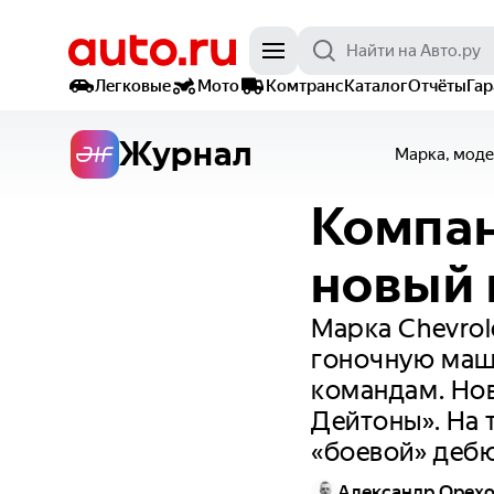
Легковые
Мото
Комтранс
Каталог
Отчёты
Га
Журнал
Марка, моде
Компан
новый 
Марка Chevrol
гоночную маш
командам. Нов
Дейтоны». На 
«боевой» дебю
Александр Орех