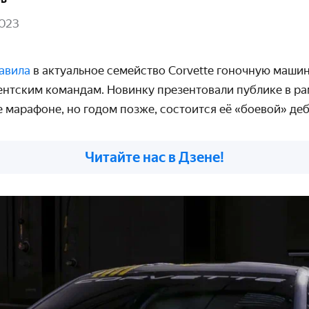
2023
авила
в актуальное семейство Corvette гоночную машин
ентским командам. Новинку презентовали публике в ра
 марафоне, но годом позже, состоится её «боевой» деб
Читайте нас в Дзене!