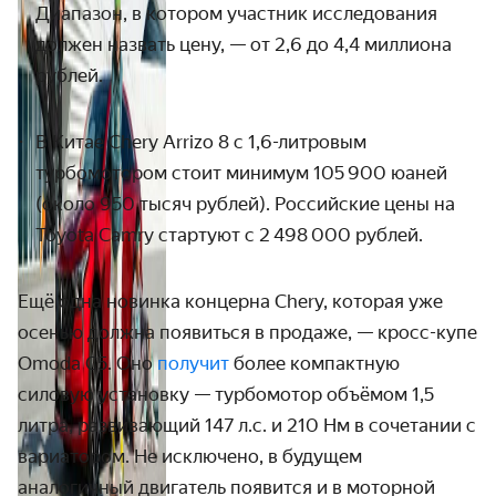
Диапазон, в котором участник исследования
должен назвать цену, — от 2,6 до 4,4 миллиона
рублей.
В Китае Chery Arrizo 8 с 1,6-литровым
турбомотором стоит минимум 105 900 юаней
(около 950 тысяч рублей). Российские цены на
Toyota Camry стартуют с
2 498 000 рублей.
Ещё одна новинка концерна Chery, которая уже
осенью должна появиться в продаже, — кросс-купе
Omoda C5. Оно
получит
более компактную
силовую установку — турбомотор объёмом 1,5
литра, развивающий 147 л.с. и 210 Нм в сочетании с
вариатором. Не исключено, в будущем
аналогичный двигатель появится и в моторной