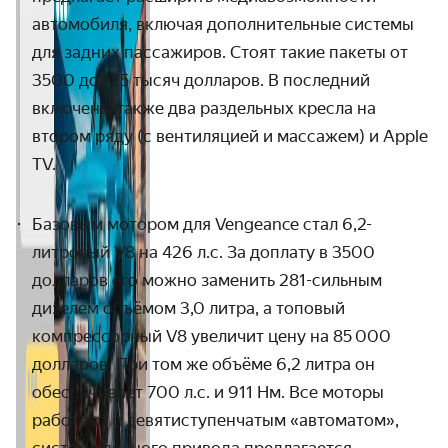
автомобиля, включая дополнительные системы
для задних пассажиров. Стоят такие пакеты от
3500 до 125 тысяч долларов. В последний
включены также два раздельных кресла на
втором ряду (с вентиляцией и массажем) и Apple
TV.
Базовым мотором для Vengeance стал 6,2-
литровый V8 на 42
6
л.с. За доплату
в 3500
долларов его можно заменить 281-сильным
дизелем объёмом 3,0 литра, а топовый
компрессорный V8 увеличит цену на 85 000
долларов. При том же объёме 6,2 литра он
обеспечивает 700 л.с. и 911 Нм. Все моторы
работают с девятиступенчатым «автоматом»,