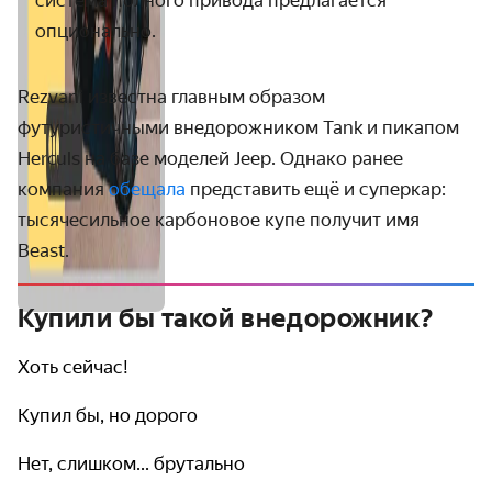
система полного привода предлагается
опционально.
Rezvani известна главным образом
футуристичными внедорожником Tank и пикапом
Herculs на базе моделей Jeep. Однако ранее
компания
обещала
представить ещё и суперкар:
тысячесильное карбоновое купе получит имя
Beast.
Купили бы такой внедорожник?
Хоть сейчас!
Купил бы, но дорого
Нет, слишком... брутально