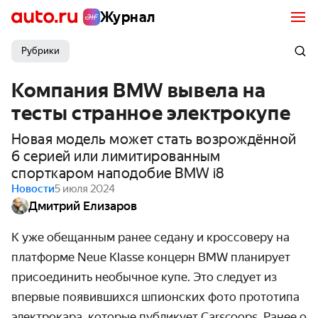
Журнал
Рубрики
Компания BMW вывела на
тесты странное электрокупе
Новая модель может стать возрождённой
6 серией или лимитированным
спорткаром наподобие BMW i8
Новости
5 июля 2024
Дмитрий Елизаров
К уже обещанным ранее седану и кроссоверу на
платформе Neue Klasse концерн BMW планирует
присоединить необычное купе. Это следует из
впервые появившихся шпионских фото прототипа
электрокара, которые публикует Carscoops. Ранее о