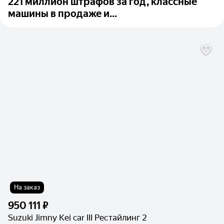
221 миллион штрафов за год, классные
машины в продаже и...
На заказ
950 111 ₽
Suzuki Jimny Kei car III Рестайлинг 2