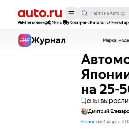
Легковые
Мото
Комтранс
Каталог
Отчёты
Га
Журнал
Марка, моде
Автомо
Японии
на 25-
Цены выросли 
Дмитрий Елизар
Новости
21 марта 20