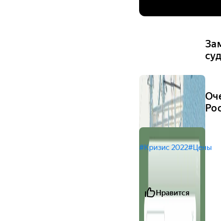
За
су
Оч
Ро
#Кризис 2022
#Цены
Нравится