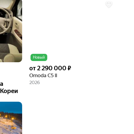
Ещё 6
фото
Новый
от
2 290 000 ₽
Omoda C5 II
2026
а
 Кореи