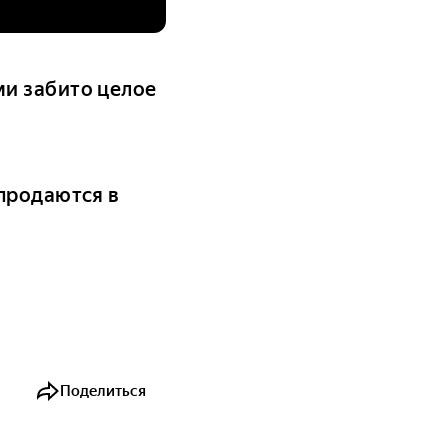
и забито целое
продаются в
Поделиться