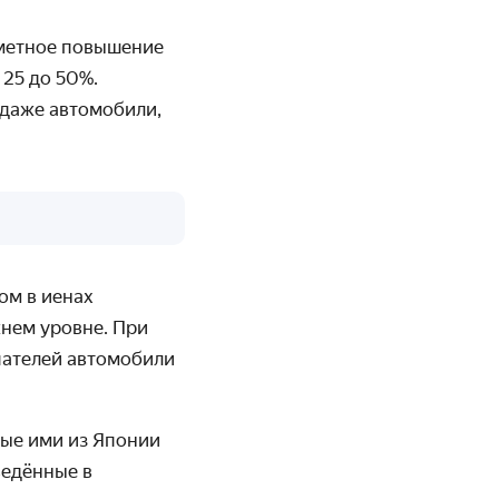
метное повышение
 25 до 50%.
 даже автомобили,
ом в иенах
жнем уровне. При
пателей автомобили
ные ими из Японии
ведённые в