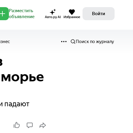
Разместить
Войти
объявление
Авто.ру AI
Избранное
изнес
Поиск по журналу
з
иморье
и падают