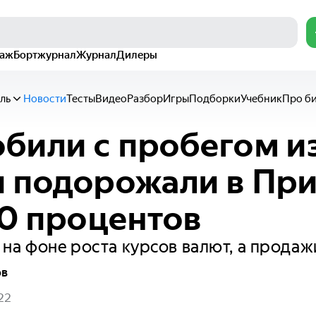
раж
Бортжурнал
Журнал
Дилеры
ль
Новости
Тесты
Видео
Разбор
Игры
Подборки
Учебник
Про б
били с пробегом и
 подорожали в Пр
50 процентов
на фоне роста курсов валют, а продаж
ов
22