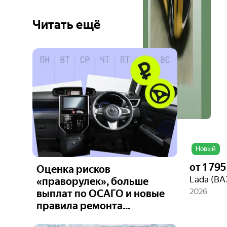
Читать ещё
Ещё 1
фото
Новый
от
1 79
Оценка рисков
«праворулек», больше
2026
выплат по ОСАГО и новые
правила ремонта...