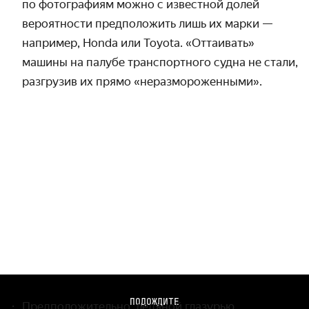
по фото­графиям можно с известной долей
вероят­ности предположить лишь их марки —
например, Honda или Toyota. «Оттаивать»
машины на палубе транспортного судна не стали,
разгрузив их прямо «неразмороженными».
ПОДОЖДИТЕ
Предположительно, ледяной глазурью