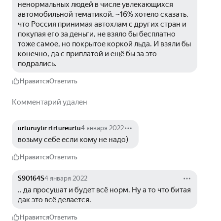
ненормальных людей в числе увлекающихся 
автомобильной тематикой. ~16% хотело сказать, 
что Россия принимая автохлам с других стран и 
покупая его за деньги, не взяло бы бесплатно 
тоже самое, но покрытое коркой льда. И взяли бы 
конечно, да с приплатой и ещё бы за это 
подрались.
Нравится
Ответить
Комментарий удален
urturuytir rtrtureurtu
4 января 2022
возьму себе если кому не надо)
Нравится
Ответить
S90164S
4 января 2022
.. да просушат и будет всё норм. Ну а то что битая 
дак это всё делается.
Нравится
Ответить