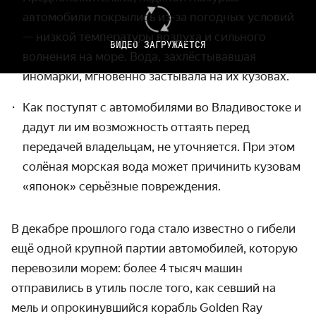
автомобили покрылись из-за погодных условий
— низкой температуры воздуха и сильного
ВИДЕО ЗАГРУЖАЕТСЯ
волнения на море. Вода, захлёсты­вавшая
иномарки, мгновенно застывала на их кузовах.
Как поступят с автомобилями во Влади­востоке и
дадут ли им возможность оттаять перед
передачей владельцам, не уточняется. При этом
солёная морская вода может причинить кузовам
«японок» серьёзные повреждения.
В декабре прошлого года стало известно о гибели
ещё одной крупной партии автомобилей, которую
перевозили морем: более 4 тысяч машин
отправились в утиль после того, как севший на
мель и опрокинувшийся корабль Golden Ray