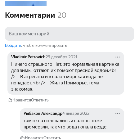
Комментарии
20
Войдите
, чтобы комментировать
Vladimir Petrovich
29 декабря 2021
Ничего страшного Нет, это нормальная картинка 
для зимы, оттают, их помоют пресной водой.<br 
/>     В агрегаты и в салон морская вода не 
попадает. <br />     Жил в Приморье, тема 
знакомая.
Нравится
Ответить
Рыбаков Александр
4 января 2022
там окна полопались и салоны тоже 
промерзли, так что вода попала везде.
Нравится
Ответить