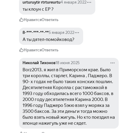
urturuytir rtrtureurtu
4 января 2022
ты клоун с ЕР ?
Нравится
Ответить
8-***-***-**-**
5 января 2022
А ты дятел-помойковод?
Нравится
Ответить
Николай Тихонов
18 июня 2025
Borz2013, я жил в Приморском крае. Было 
три короллы, старлет, Карина , Паджеро. В 
90- х годах не было таких конских пошлин. 
Десятилетняя Королла с растаможкой в 
1993 году обходилась всего 1000 баксов, в 
2000 году десятилетняя Карина 2000. В 
1996 году Паджеро 5экю взял у моряка за 
3500 баксов. За эти деньги тогда можно 
было взять новый жигуль. Но кто поездил на 
японце нажигуль уже не сядет.