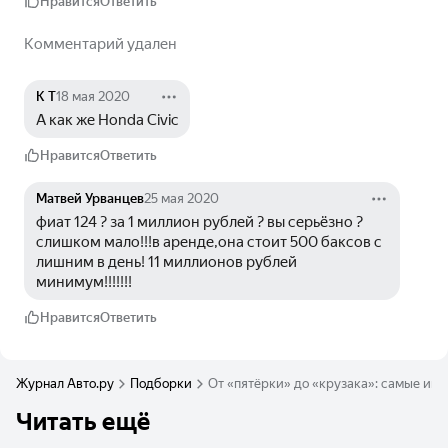
Нравится
Ответить
Комментарий удален
К Т
18 мая 2020
А как же Honda Civic
Нравится
Ответить
Матвей Урванцев
25 мая 2020
фиат 124 ? за 1 миллион рублей ? вы серьёзно ? 
слишком мало!!!в аренде,она стоит 500 баксов с 
лишним в день! 11 миллионов рублей 
минимум!!!!!!!
Нравится
Ответить
Журнал Авто.ру
Подборки
От «пятёрки» до «крузака»: самые инт
Читать ещё