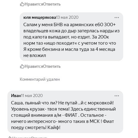
Нравится
Ответить
юля мещерякова
13 мая 2020
Салам у меня БНВ на армянских е60 300+ 
владельцев кожа до дыр затерлась нарды из 
под капота выпадают, но ездит. За 200к 
норм таз «ищо походит« с учетом того что 
Я кроме бензина и масла туда за 4 месяца 
не вложил 
Нравится
Ответить
Комментарий удален
Иван
11 мая 2020
Саша, пьяный что ли? Не путай ..й с морковкой! 
Уровень крузак- твоя тема! Здесь единственный 
стоящий внимания а/м - ФИАТ . Остальное - 
ничего интересного- много таких в МСК ! Фиат 
поеду смотреть! Кайф!