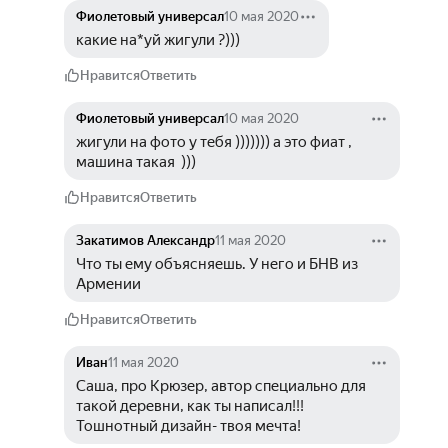
Фиолетовый универсал
10 мая 2020
какие на*уй жигули ?)))
Нравится
Ответить
Фиолетовый универсал
10 мая 2020
жигули на фото у тебя ))))))) а это фиат , 
машина такая  )))
Нравится
Ответить
Закатимов Александр
11 мая 2020
Что ты ему объясняешь. У него и БНВ из 
Армении
Нравится
Ответить
Иван
11 мая 2020
Саша, про Крюзер, автор специально для 
такой деревни, как ты написал!!! 
Тошнотный дизайн- твоя мечта!