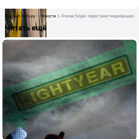
Журнал Авто.ру
Новости
Ателье Singer перестанет модифицирова
Читать ещё