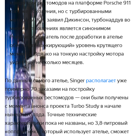
концепции рестомодов на платформе Porsche 911
того же поколения, но с турбированными
моторами.
Как заявил Дикинсон, турбонаддув во
многих отношениях является синонимом
Porsche, и двигатель после доработки в ателье
обеспечит «шокирующий» уровень крутящего
момента. Однако на тонкую настройку мотора
уйдёт ещё несколько месяцев.
По данным самого ателье, Singer
располагает
уже
примерно 70 заказами на постройку
турбированных рестомодов — они были получены
с момента анонса проекта Turbo Study в начале
нынешнего года. Точные технические
характеристики пока не названы, но 3,8-литровый
«оппозитник», который использует ателье, сможет