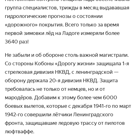
группа специ­алистов, трижды в месяц выдававшая
гидро­логические прогнозы о состоянии
«дорожного» покрытия. Всего только за время
первой зимовки лёд на Ладоге измеряли более
3640 раз!
Не забыли и об обороне столь важной магистрали.
Со стороны Кобоны «Дорогу жизни» защищала 1‑я
стрелковая дивизия НКВД, с ленин­градской —
оборону держала 20‑я дивизия НКВД. Защита
требовалась не только от немцев, но и от
мародёров. Добавим к этому более чем 6000
боевых вылетов, которые с декабря 1941‑го по март
1942‑го совершили лётчики Ленин­градского
фронта, защищавшие ледовую трассу от пилотов
люфтваффе.