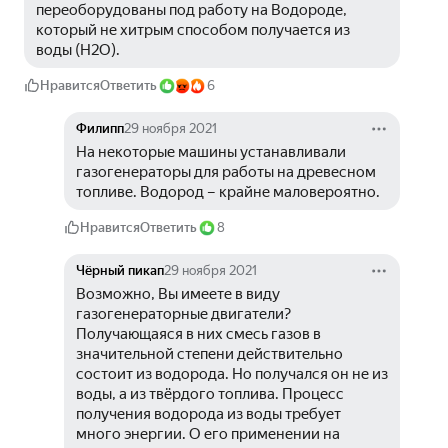
переоборудованы под работу на Водороде, 
который не хитрым способом получается из 
воды (H2O).
Нравится
Ответить
6
Филипп
29 ноября 2021
На некоторые машины устанавливали 
газогенераторы для работы на древесном 
топливе. Водород – крайне маловероятно.
Нравится
Ответить
8
Чёрный пикап
29 ноября 2021
Возможно, Вы имеете в виду 
газогенераторные двигатели? 
Получающаяся в них смесь газов в 
значительной степени действительно 
состоит из водорода. Но получался он не из 
воды, а из твёрдого топлива. Процесс 
получения водорода из воды требует 
много энергии. О его применении на 