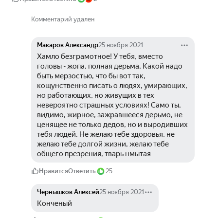
Комментарий удален
Макаров Александр
25 ноября 2021
Хамло безграмотное! У тебя, вместо 
головы - жопа, полная дерьма, Какой надо 
быть мерзостью, что бы вот так, 
кощунственно писать о людях, умирающих, 
но работающих, но живущих в тех 
невероятно страшных условиях! Само ты, 
видимо, жирное, зажравшееся дерьмо, не 
ценящее не только дедов, но и выродивших 
тебя людей. Не желаю тебе здоровья, не 
желаю тебе долгой жизни, желаю тебе 
общего презрения, тварь нмытая
Нравится
Ответить
25
Чернышков Алексей
25 ноября 2021
Конченый