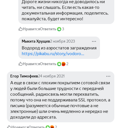
Дороге жизни никогда не доводилось ни 
читать, ни слышать. Если есть какая-то 
документальная информация, поделитесь, 
пожалуйста, будет интересно!
Нравится
Ответить
3
Мыкита Хрущев
2 ноября 2023
Водород из аэростатов заграждения
https://pikabu.ru/story/vodoro…
Нравится
Ответить
2
Егор Тимофеев
24 ноября 2021
А еще в связи с плохим покрытием сотовой связи 
у людей были большие трудности с передачей 
сообщений, радиосвязь могли перехватить, 
потому что она не поддерживала SSL протокол, а 
письма (разумеется обычные почтовые а не 
электронные) шли очень медленно и нередко не 
доходили до адресата.
Нравится
Ответить
2